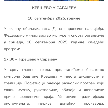
КРЕШЕВО У САРАЈЕВУ
10. септембра 2025. године
У склопу обиљежавања Дана европског наслијеђа,
Федерално министарство културе и спорта организује
у сриједу, 10. септембра 2025. године,
сљедећи
програм:
17:30 – Крешево у Сарајеву
У срцу главног града, представићемо богатство
културне баштине Крешева – мјеста духовности и
традиције. Посјетиоце очекује разнолик програм који
слави музику, рукотворине, обичаје и живописне
приче крешевског краја. Уз звуке традицијских
инструмената, мирисе домаћих производа,