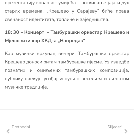
презентацију ковачког умијећа – поткивање јаја и дух
старих времена, „Крешево у Сарајеву“ биће права
свечаност идентитета, топлине и заједништва.
18: 30 – Концерт – Тамбурашки оркестар Крешево и
Мјешовити хор ХКД-а „Напредак“
Као музички врхунац вечери, Тамбурашки оркестар
Крешево доноси ритам тамбурашке пјесме. Уз изведбе
познатих и омиљених тамбурашких композиција,
публику очекује угођај испуњен весељем и љепотом
музичке традиције.
Prethodni
Slijedeći