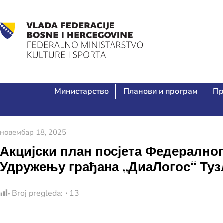
Министарство
Планови и програм
Пр
новембар 18, 2025
Акцијски план посјета Федералног
Удружењу грађана „ДиаЛогос“ Туз
Broj pregleda:
13