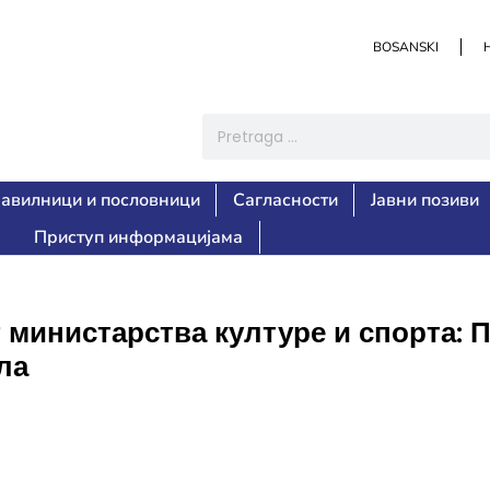
BOSANSKI
авилници и пословници
Сагласности
Јавни позиви
Приступ информацијама
 министарства културе и спорта: П
ла