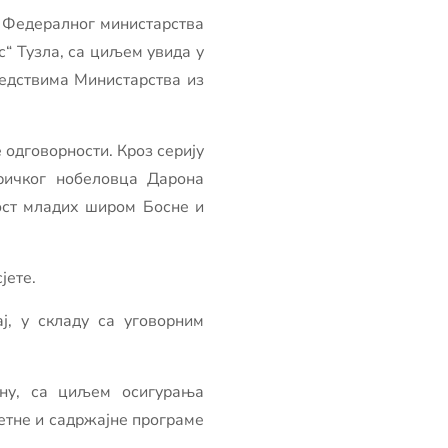
р Федералног министарства
с“ Тузла, са циљем увида у
редствима Министарства из
 одговорности. Кроз серију
ричког нобеловца Дарона
ост младих широм Босне и
јете.
ј, у складу са уговорним
ену, са циљем осигурања
етне и садржајне програме