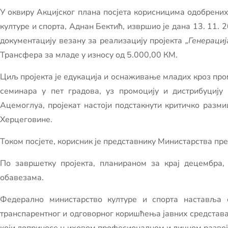
У оквиру Акцијског плана посјета корисницима одобрени
културе и спорта, Аднан Бектић, извршио је дана 13. 11.
документацију везану за реализацију пројекта
„Генерациј
Трансфера за младе у износу од 5.000,00 КМ.
Циљ пројекта је едукација и оснаживање младих кроз про
семинара у пет градова, уз промоцију и дистрибуциј
Ацемоглуа, пројекат настоји подстакнути критичко раз
Херцеговине.
Током посјете, корисник је представнику Министарства пр
По завршетку пројекта, планираном за крај децембра, 
обавезама.
Федерално министарство културе и спорта наставља 
транспарентног и одговорног коришћења јавних средстав