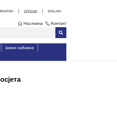
HRVATSKI
СРПСКИ
ENGLISH
Насловна
Контакт
Јавне набавке
осјета