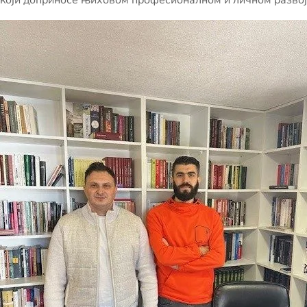
који доприносе њиховом професионалном и личном развој