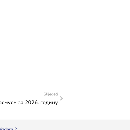
Slijedeći
смус+ за 2026. годину
izdara 2