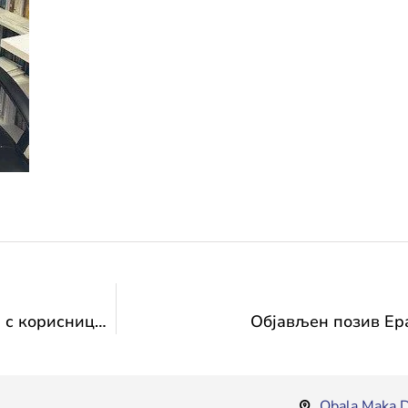
Први пут у Министарству потписани уговори с корисницима за програм „Промовисање публицистике култура народа у Босни и Херцеговини“
Објављен позив Ера
Obala Maka D