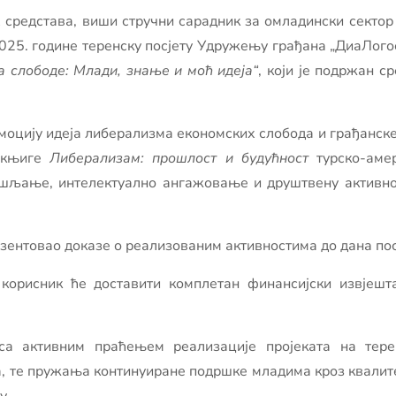
х средстава, виши стручни сарадник за омладински секто
 2025. године теренску посјету Удружењу грађана „ДиаЛого
а слободе: Млади, знање и моћ идеја“
, који је подржан с
моцију идеја либерализма економских слобода и грађанске
у књиге
Либерализам: прошлост и будућност
турско-аме
мишљање, интелектуално ангажовање и друштвену активн
езентовао доказе о реализованим активностима до дана пос
корисник ће доставити комплетан финансијски извјешта
са активним праћењем реализације пројеката на тер
а, те пружања континуиране подршке младима кроз квалит