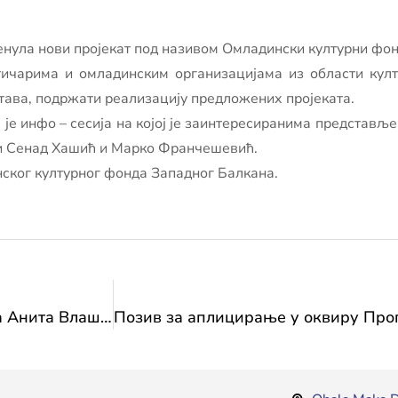
нула нови пројекат под називом Омладински културни фон
тичарима и омладинским организацијама из области култ
тава, подржати реализацију предложених пројеката.
 је инфо – сесија на којој је заинтересиранима представљен 
ли Сенад Хашић и Марко Франчешевић.
ског културног фонда Западног Балкана.
Широки Бријег: Представнице Министарства Анита Влашић и Мирела Милићевић Шечић учествовале на конференцији „Дигитализација, архивирање, очување и промоција нематеријалне културне баштине“