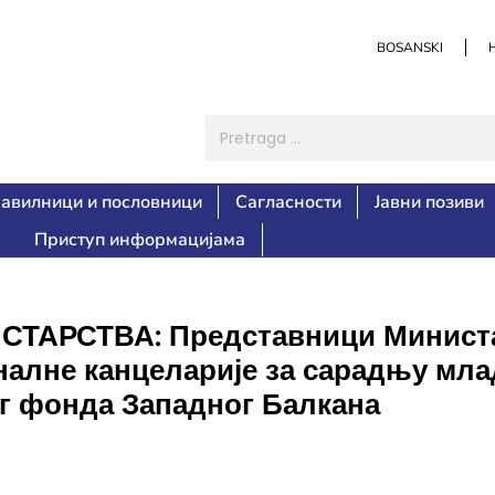
BOSANSKI
авилници и пословници
Сагласности
Јавни позиви
Приступ информацијама
АРСТВА: Представници Министа
оналне канцеларије за сарадњу мл
г фонда Западног Балкана