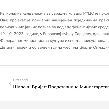
Регионална канцеларија за сарадњу младих РYЦО је покре
Овај пројекат је примарно намијењен појединцима прак
периодичних јавних позива за додјелу финансијских средс
19. 10. 2023. године, у Европској кући у Сарајеву, одржана
Федералног министарства културе и спорта, присуствова
Детаљи пројекта објављени су на wеб платформи Омладин
Prethodni