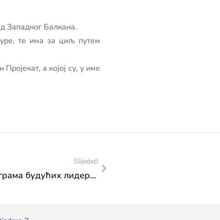
д Западног Балкана.
уре, те има за циљ путем
Пројекат, а којој су, у име
Slijedeći
Позив за аплицирање у оквиру Програма будућих лидера одрживости (Футуре Сунстаинабилитy Леадерс програм – ФСЛ) за 2024. годину