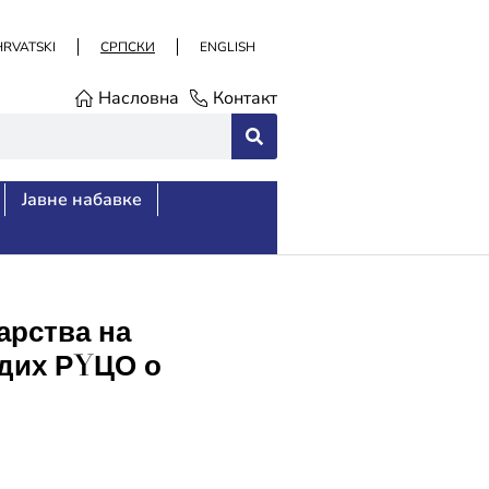
HRVATSKI
СРПСКИ
ENGLISH
Насловна
Контакт
Јавне набавке
рства на
адих РYЦО о