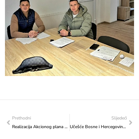
Prethodni
Slijedeći
Realizacija Akcionog plana korisnika u cilju kontrole namjenskog utroška sredstava za projekte u 2024. godini: Posjet Udruženju „IZVOR 08“ u Kiseljaku
Učešće Bosne i Hercegovine u programu „Erasmus+“ – Poziv Evropske unije za dostavu projektnih prijedloga za 2025. godinu