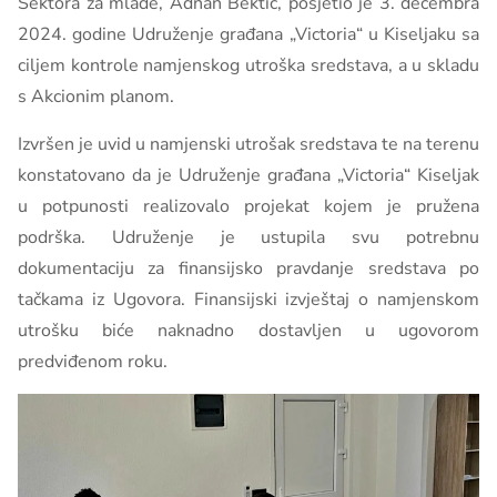
Sektora za mlade, Adnan Bektić, posjetio je 3. decembra
2024. godine Udruženje građana „Victoria“ u Kiseljaku sa
ciljem kontrole namjenskog utroška sredstava, a u skladu
s Akcionim planom.
Izvršen je uvid u namjenski utrošak sredstava te na terenu
konstatovano da je Udruženje građana „Victoria“ Kiseljak
u potpunosti realizovalo projekat kojem je pružena
podrška. Udruženje je ustupila svu potrebnu
dokumentaciju za finansijsko pravdanje sredstava po
tačkama iz Ugovora. Finansijski izvještaj o namjenskom
utrošku biće naknadno dostavljen u ugovorom
predviđenom roku.