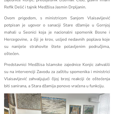
zajednice Konjic: predsjednik Džemail Ćibo, glavni imam
Refik Delić i tajnik Medžlisa Jasmin Drpljanin.
Ovom prigodom, s ministricom Sanjom Vlaisavljević
potpisan je ugovor o sanaciji Stare džamije u Gornjoj
mahali u Seonici koja je nacionalni spomenik Bosne i
Hercegovine, a čiji je krov, usljed nedavnih poplava koje
su nanijele strahovite štete polavljenim područjima,
oštećen.
Predstavnici Medžlisa Islamske zajednice Konjic zahvalili
su na intervenciji Zavodu za zaštitu spomenika i ministrici
Vlaisavljević zahvaljujući čijoj brzoj reakciji će oštećenja
biti sanirana, a Stara džamija ponovo vraćena u funkciju.