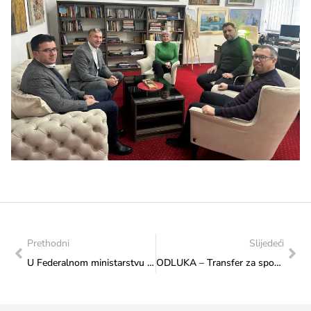
Prethodni
Slijedeći
U Federalnom ministarstvu kulture i sporta organizovan Program obilježavanja upisa sevdalinke na UNESCO Reprezentativnu listu nematerijalne kulturne baštine čovječanstva
ODLUKA – Transfer za sport od značaja za Federaciju, Nagrađivanje sportista iz Federacije Bosne i Hercegovine za ostvarene sportske rezultate na međunarodnim takmičenjima u neoplimpijskim sportovima