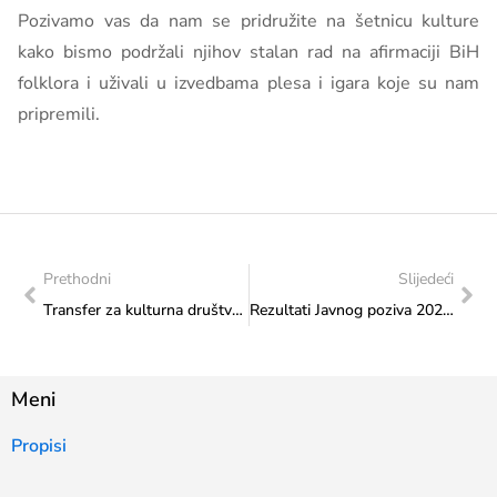
Pozivamo vas da nam se pridružite na šetnicu kulture
kako bismo podržali njihov stalan rad na afirmaciji BiH
folklora i uživali u izvedbama plesa i igara koje su nam
pripremili.
Prethodni
Slijedeći
Transfer za kulturna društva i druge institucije: U Ministarstvu potpisan Ugovor o dodjeli financijskih sredstava s Udrugom građana Matica hrvatska Mostar
Rezultati Javnog poziva 2024.: Transfer za institucije znanosti i kulture od značaja
Meni
Propisi