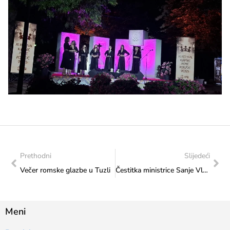
Prethodni
Slijedeći
Večer romske glazbe u Tuzli
Čestitka ministrice Sanje Vlaisavljević Savezu sjedeće odbojke Bosne i Hercegovine
Meni