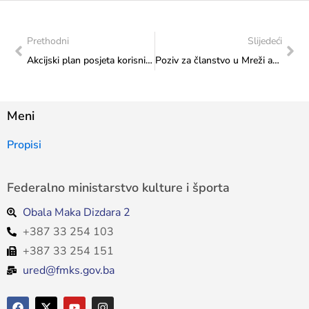
Prethodni
Slijedeći
Akcijski plan posjeta korisnicima sredstava Federalnog ministarstva kulture i športa: Realizirana posjeta Udruženju sevdalija Saray – Sevdah
Poziv za članstvo u Mreži arapske kulture i umjetnosti (ACAN)
Meni
Propisi
Federalno ministarstvo kulture i športa
Obala Maka Dizdara 2
+387 33 254 103
+387 33 254 151
ured@fmks.gov.ba