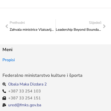
Prethodni
Slijedeći
Zahvala ministrice Vlaisavljević Udruženju za umjetnost i kulturu Bea
Leadership Beyond Boundaries: Poziv za sudjelovanje na 5. ljetnoj akademiji „Liderstvo izvan granica“
Meni
Propisi
Federalno ministarstvo kulture i športa
Obala Maka Dizdara 2
+387 33 254 103
+387 33 254 151
ured@fmks.gov.ba