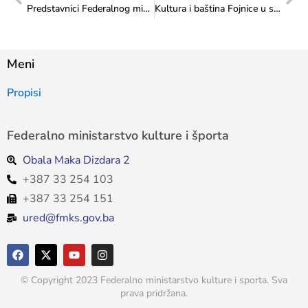
Predstavnici Federalnog ministarstva kulture i športa prisustvovali radionici o državnoj pomoći
Kultura i baština Fojnice u srijedu, 19. 11. na Šetnici kulture
Meni
Propisi
Federalno ministarstvo kulture i športa
Obala Maka Dizdara 2
+387 33 254 103
+387 33 254 151
ured@fmks.gov.ba
© Copyright 2023 Federalno ministarstvo kulture i sporta. Sva
prava pridržana.