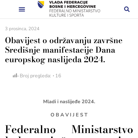
3 prosinca, 2024
Obavijest o održavanju završne
Središnje manifestacije Dana
europskog naslijeđa 2024.
Broj pregleda:
16
Mladi i naslijeđe 2024.
O B A V I J E S T
Federalno Ministarstvo