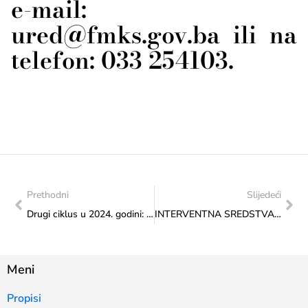
e-mail:
ured@fmks.gov.ba
ili na
telefon: 033 254103.
Prethodni
Slijedeći
Drugi ciklus u 2024. godini: Potpisani ugovori o financiranju iz interventnih sredstava s korisnicima koji su zadovoljili kriterije hitnosti i nepredviđenosti
INTERVENTNA SREDSTVA, III. ciklus u 2024. godini: Formalno-pravno neispravne aplikacije do 29. 10. 2024. godine
Meni
Propisi