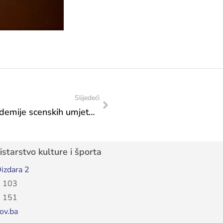
Slijedeći
Posjet Faruka Lončarevića, dekana Akademije scenskih umjetnosti u Sarajevu
starstvo kulture i športa
izdara 2
 103
 151
ov.ba