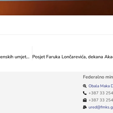
Posjet Faruka Lončarevića, dekana Akademije scenskih umjetnosti u Sarajevu
Federalno mini
Obala Maka D
+387 33 254
+387 33 254
ured@fmks.g