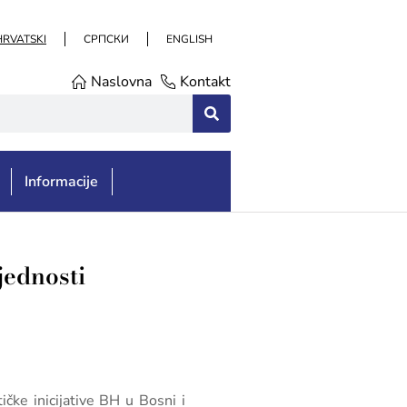
HRVATSKI
СРПСКИ
ENGLISH
Naslovna
Kontakt
Informacije
jednosti
čke inicijative BH u Bosni i