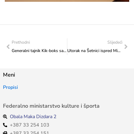
Prethodni
Slijedeći
Generalni tajnik Kik-boks saveza BiH Salko Zildžić u posjetu Ministarstvu
Utorak na Šetnici ispred Ministarstva uz Ajdina Osmanovića, čudo od djeteta
Meni
Propisi
Federalno ministarstvo kulture i športa
Obala Maka Dizdara 2
+387 33 254 103
+387 33 254 151