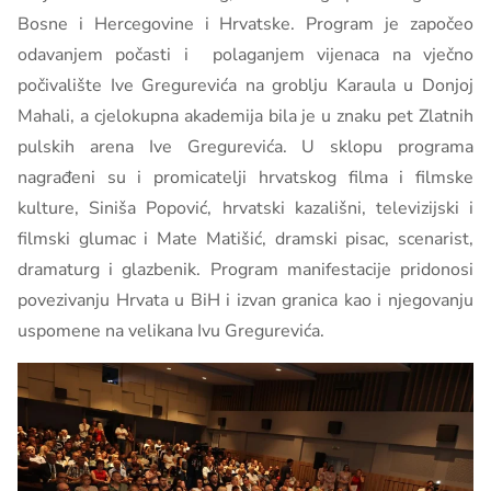
Bosne i Hercegovine i Hrvatske. Program je započeo
odavanjem počasti i polaganjem vijenaca na vječno
počivalište Ive Gregurevića na groblju Karaula u Donjoj
Mahali, a cjelokupna akademija bila je u znaku pet Zlatnih
pulskih arena Ive Gregurevića. U sklopu programa
nagrađeni su i promicatelji hrvatskog filma i filmske
kulture, Siniša Popović, hrvatski kazališni, televizijski i
filmski glumac i Mate Matišić, dramski pisac, scenarist,
dramaturg i glazbenik. Program manifestacije pridonosi
povezivanju Hrvata u BiH i izvan granica kao i njegovanju
uspomene na velikana Ivu Gregurevića.