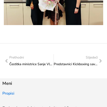
Prethodni
Slijedeći
Čestitka ministrice Sanje Vlaisavljević reprezentativcima BiH u sjedećoj odbojci: “Uvaženi zlatni sportaši BiH, neizmjerno smo ponosni na vas, vi ste primjer svima!”
Predstavnici Kickboxing saveza BiH u posjetu Ministarstvu
Meni
Propisi