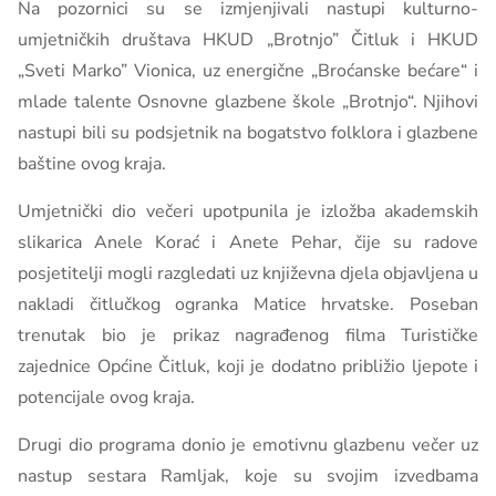
Na pozornici su se izmjenjivali nastupi kulturno-
umjetničkih društava HKUD „Brotnjo” Čitluk i HKUD
„Sveti Marko” Vionica, uz energične „Broćanske bećare“ i
mlade talente Osnovne glazbene škole „Brotnjo“. Njihovi
nastupi bili su podsjetnik na bogatstvo folklora i glazbene
baštine ovog kraja.
Umjetnički dio večeri upotpunila je izložba akademskih
slikarica Anele Korać i Anete Pehar, čije su radove
posjetitelji mogli razgledati uz književna djela objavljena u
nakladi čitlučkog ogranka Matice hrvatske. Poseban
trenutak bio je prikaz nagrađenog filma Turističke
zajednice Općine Čitluk, koji je dodatno približio ljepote i
potencijale ovog kraja.
Drugi dio programa donio je emotivnu glazbenu večer uz
nastup sestara Ramljak, koje su svojim izvedbama