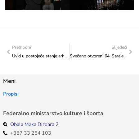
Prethodni
Slijedeći
Uvid u postojeće stanje arheoloških lokaliteta na ili u okolini prostora planirane rekonstrukcije ceste M17.3 Neum-Stolac
Svečano otvoreni 64. Sarajevski dani poezije
Meni
Propisi
Federalno ministarstvo kulture i športa
Obala Maka Dizdara 2
+387 33 254 103