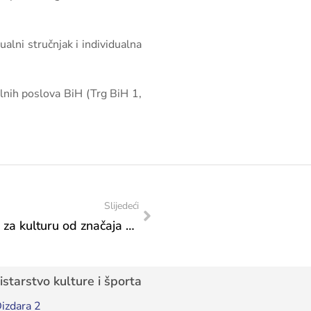
alni stručnjak i individualna
ilnih poslova BiH (Trg BiH 1,
Slijedeći
Rezultati Javnog poziva 2025.: Transfer za kulturu od značaja za Bosnu i Hercegovinu, Program 4. Međunarodna manifestacija “Dani europskog nasljeđa”
starstvo kulture i športa
izdara 2