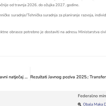
čnije od travnja 2026. do ožujka 2027. godine.
ničke suradnje/Tehnička suradnja za planiranje razvoja, individu
ektne obrasce potrebno je dostaviti na adresu Ministarstva civ
Tabela formalno-pravno neispravnih prijava za Javni natječaj 2025. – Transfer za potporu mobilnost umjetnika
Federalno mini
Obala Maka D