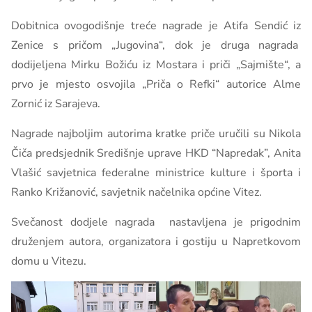
Dobitnica ovogodišnje treće nagrade je Atifa Sendić iz
Zenice s pričom „Jugovina“, dok je druga nagrada
dodijeljena Mirku Božiću iz Mostara i priči „Sajmište“, a
prvo je mjesto osvojila „Priča o Refki“ autorice Alme
Zornić iz Sarajeva.
Nagrade najboljim autorima kratke priče uručili su Nikola
Čiča predsjednik Središnje uprave HKD “Napredak”, Anita
Vlašić savjetnica federalne ministrice kulture i športa i
Ranko Križanović, savjetnik načelnika općine Vitez.
Svečanost dodjele nagrada nastavljena je prigodnim
druženjem autora, organizatora i gostiju u Napretkovom
domu u Vitezu.