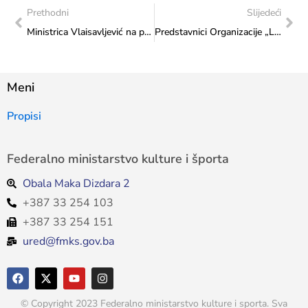
Prethodni
Slijedeći
Ministrica Vlaisavljević na promociji slikovnice u organizaciji Matice hrvatske Mostar
Predstavnici Organizacije „LIFT – prostorne inicijative“ prezentirali ministrici Vlaisavjević inicijativu za sudjelovanje Bosne i Hercegovine na Bijenalu arhitekture u Veneciji
Meni
Propisi
Federalno ministarstvo kulture i športa
Obala Maka Dizdara 2
+387 33 254 103
+387 33 254 151
ured@fmks.gov.ba
© Copyright 2023 Federalno ministarstvo kulture i sporta. Sva