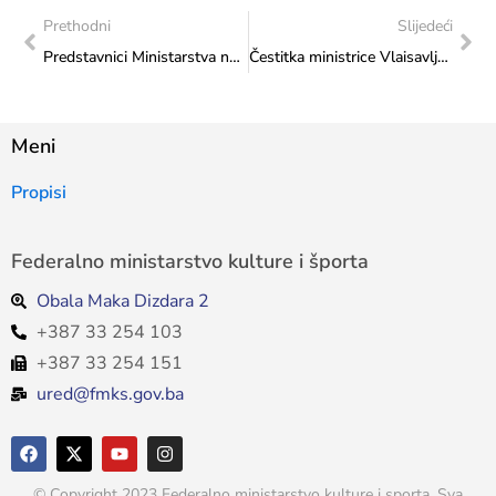
Prethodni
Slijedeći
Predstavnici Ministarstva na radionici Udruge „Oaza“
Čestitka ministrice Vlaisavljević HKD-u Napredak Glavna Podružnica Tuzla
Meni
Propisi
Federalno ministarstvo kulture i športa
Obala Maka Dizdara 2
+387 33 254 103
+387 33 254 151
ured@fmks.gov.ba
© Copyright 2023 Federalno ministarstvo kulture i sporta. Sva