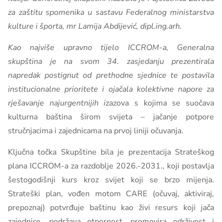
za zaštitu spomenika u sastavu Federalnog ministarstva
kulture i športa, mr Lamija Abdijević, dipl.ing.arh.
Kao najviše upravno tijelo ICCROM-a, Generalna
skupština je na svom 34. zasjedanju prezentirala
napredak postignut od prethodne sjednice te postavila
institucionalne prioritete i ojačala kolektivne napore za
rješavanje najurgentnijih i
zazova s kojima se suočava
kulturna baština širom svijeta – jačanje potpore
stručnjacima i zajednicama na prvoj liniji očuvanja.
Ključna točka Skupštine bila je prezentacija Strateškog
plana ICCROM-a za razdoblje 2026.-2031., koji postavlja
šestogodišnji kurs kroz svijet koji se brzo mijenja.
Strateški plan, vođen motom CARE (očuvaj, aktiviraj,
prepoznaj) potvrđuje baštinu kao živi resurs koji jača
zajednice, podržava otpornost, promovira održivost i