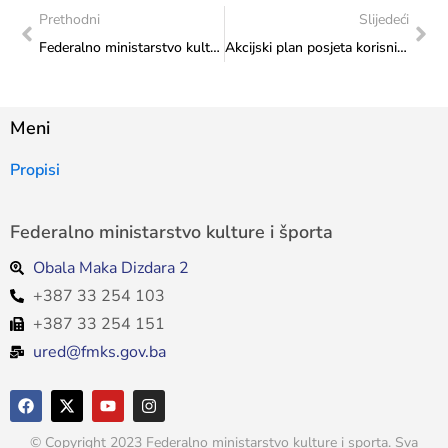
Prethodni
Slijedeći
Federalno ministarstvo kulture i športa osiguralo 1.050.000 KM za očuvanje kulturne baštine naroda BiH
Akcijski plan posjeta korisnicima sredstava Federalnog ministarstva kulture i športa: Realiziran posjet Matici Hrvatskoj Vitez
Meni
Propisi
Federalno ministarstvo kulture i športa
Obala Maka Dizdara 2
+387 33 254 103
+387 33 254 151
ured@fmks.gov.ba
© Copyright 2023 Federalno ministarstvo kulture i sporta. Sva