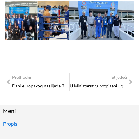
Prethodni
Slijedeći
Dani europskog naslijeđa 2024: Večer hrvatske pjesme u Sarajevu, 13. 11. u 19 sati u Velikoj dvorani Katoličkog školskog cetra „Sveti Josip“ u Sarajevu
U Ministarstvu potpisani ugovori s udrugama za ostvarene športske rezultate na međunarodnim natjecanjima u neolimpijskim športovima
Meni
Propisi