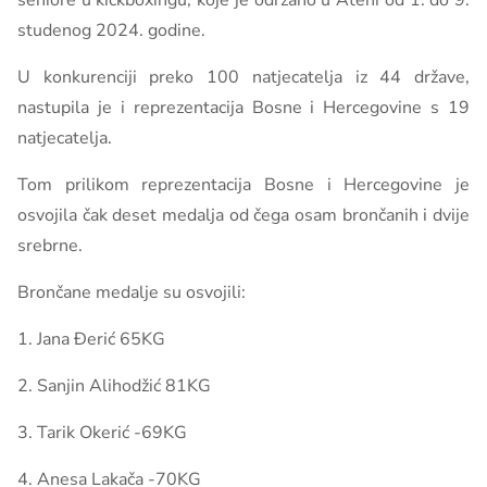
seniore u kickboxingu, koje je održano u Ateni od 1. do 9.
studenog 2024. godine.
U konkurenciji preko 100 natjecatelja iz 44 države,
nastupila je i reprezentacija Bosne i Hercegovine s 19
natjecatelja.
Tom prilikom reprezentacija Bosne i Hercegovine je
osvojila čak deset medalja od čega osam brončanih i dvije
srebrne.
Brončane medalje su osvojili:
1. Jana Đerić 65KG
2. Sanjin Alihodžić 81KG
3. Tarik Okerić -69KG
4. Anesa Lakača -70KG