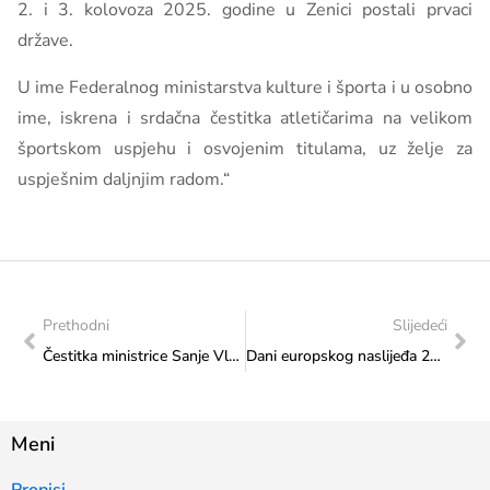
2. i 3. kolovoza 2025. godine u Zenici postali prvaci
države.
U ime Federalnog ministarstva kulture i športa i u osobno
ime, iskrena i srdačna čestitka atletičarima na velikom
športskom uspjehu i osvojenim titulama, uz želje za
uspješnim daljnjim radom.“
Prethodni
Slijedeći
Čestitka ministrice Sanje Vlaisavljević Atletskom klubu „Volim trčanje“
Dani europskog naslijeđa 2025.: Vareš prezentirao kulturu i tradiciju kroz raznolik program
Meni