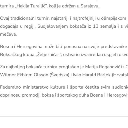
turnira „Hakija Turajlić”, koji je održan u Sarajevu.
Ovaj tradicionalni turnir, najstariji i najtrofejniji u olimpijs
događaja u regiji. Sudjelovanjem boksača iz 13 zemalja i s vi
mečeva.
Bosna i Hercegovina može biti ponosna na svoje predstavnike koj
Boksačkog kluba „Željezničar”, ostvario izvanredan uspjeh osvo
Za najboljeg boksača turnira proglašen je Matija Roganović iz C
Wilmer Ekblom Olsson (Švedska) i Ivan Harald Barlek (Hrvatsk
Federalno ministarstvo kulture i športa čestita svim sudio
doprinosu promociji boksa i športskog duha Bosne i Hercegovi