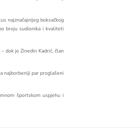
tatus najznačajnijeg boksačkog
o broju sudionika i kvaliteti
– dok je Zinedin Kadrić, član
a najborbeniji par proglašeni
znimnom športskom uspjehu i