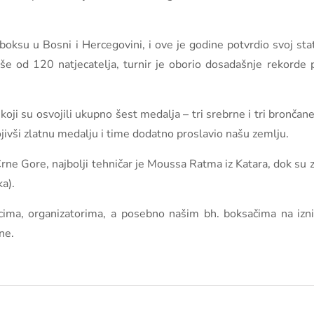
kom boksu u Bosni i Hercegovini, i ove je godine potvrdio svoj s
še od 120 natjecatelja, turnir je oborio dosadašnje rekorde p
i su osvojili ukupno šest medalja – tri srebrne i tri brončane 
jivši zlatnu medalju i time dodatno proslavio našu zemlju.
rne Gore, najbolji tehničar je Moussa Ratma iz Katara, dok su z
a).
nicima, organizatorima, a posebno našim bh. boksačima na i
ne.