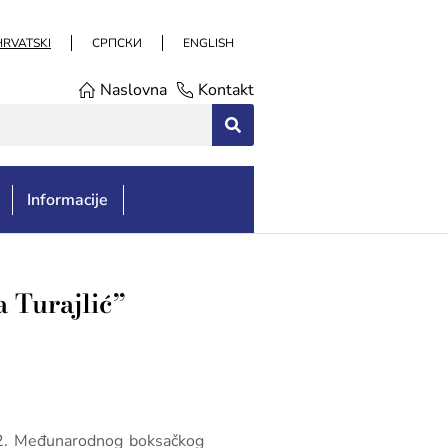
HRVATSKI
СРПСКИ
ENGLISH
Naslovna
Kontakt
Informacije
 Turajlić”
 32. Međunarodnog boksačkog