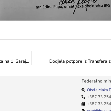
Djelatnici Federalnog ministarstva kulture i športa na 1. Sarajevo Mental Health Symposium
Dodjela potpore iz Transfera 
Federalno mini
Obala Maka D
+387 33 254
+387 33 254
ured@fmks.g