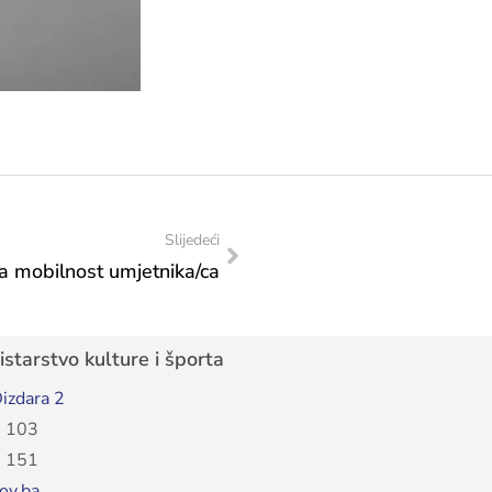
Slijedeći
za mobilnost umjetnika/ca
starstvo kulture i športa
izdara 2
 103
 151
ov.ba