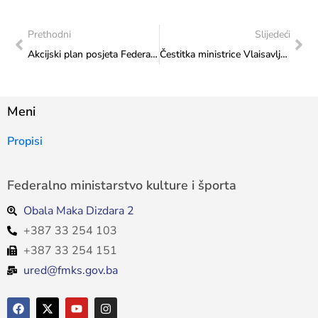
Prethodni
Slijedeći
Akcijski plan posjeta Federalnog ministarstva kulture i športa: Realiziran posjet Udruzi građana „Cvit“
Čestitka ministrice Vlaisavljević HKD-u „Napredak“ Vitez
Meni
Propisi
Federalno ministarstvo kulture i športa
Obala Maka Dizdara 2
+387 33 254 103
+387 33 254 151
ured@fmks.gov.ba