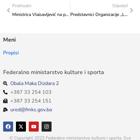
Prethodni
Slijedeći
Ministrica Vlaisavljević na promociji slikovnice u organizaciji Matice hrvatske Mostar
Predstavnici Organizacije „LIFT – prostorne inicijative“ prezentovali ministrici Vlaisavljević inicijativu za učešće Bosne i Hercegovine na Bijenalu arhitekture u Veneciji
Meni
Propisi
Federalno ministarstvo kulture i sporta
Obala Maka Dizdara 2
+387 33 254 103
+387 33 254 151
ured@fmks.gov.ba
© Copyright 2023 Federalno ministarstvo kulture i sporta. Sva