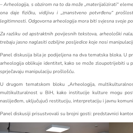
–
Arheologija, s obzirom na to da može „materijalizirati“ elemen
ona daje fizičku, vidljivu i „znanstveno potvrđenu“ prošlos
legitimnosti. Odgovorna arheologija mora biti svjesna svoje poli
Za razliku od apstraktnih povijesnih tekstova, arheološki nalazi
trebaju jasno naglasiti ozbiljne posljedice koje nosi manipula
Panel diskusija bila je podijeljena na dva tematska bloka. U pr
arheologija oblikuje identitet, kako se može zloupotrijebiti u p
sprječavaju manipulaciju prošlošću.
U drugom tematskom bloku „Arheologija, multikulturalnost
multikulturalnost u BiH, kako institucije kulture mogu post
naslijeđem, uključujući restituciju, interpretaciju i javnu komuni
Panel diskusiji prisustvovali su brojni gosti: predstavnici kanto