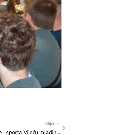
Slijedeći
Posjeta Federalnog ministarstva kulture i sporta Vijeću mladih Opštine Odžak: Podrška projektu „Održivi Odžak – edukacija, ekologija i mladi lideri“