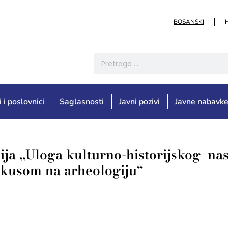
BOSANSKI
i i poslovnici
Saglasnosti
Javni pozivi
Javne nabavk
ija „Uloga kulturno-historijskog nas
fokusom na arheologiju“