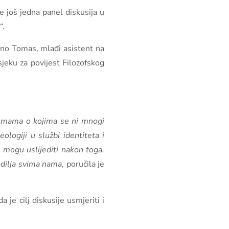
e još jedna panel diskusija u
“.
Tino Tomas, mlađi asistent na
jeku za povijest Filozofskog
 temama o kojima se ni mnogi
ologiji u službi identiteta i
e mogu uslijediti nakon toga.
odilja svima nama
, poručila je
je cilj diskusije usmjeriti i