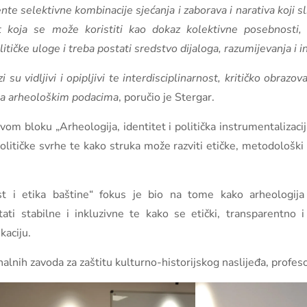
te selektivne kombinacije sjećanja i zaborava i narativa koji sl
t koja se može koristiti kao dokaz kolektivne posebnosti, ko
tičke uloge i treba postati sredstvo dijaloga, razumijevanja i in
 su vidljivi i opipljivi te interdisciplinarnost, kritičko obrazo
cija arheološkim podacima
, poručio je Stergar.
vom bloku „Arheologija, identitet i politička instrumentalizaci
olitičke svrhe te kako struka može razviti etičke, metodološki č
 i etika baštine“ fokus je bio na tome kako arheologija 
ati stabilne i inkluzivne te kako se etički, transparentno 
kaciju.
nalnih zavoda za zaštitu kulturno-historijskog naslijeđa, profesor