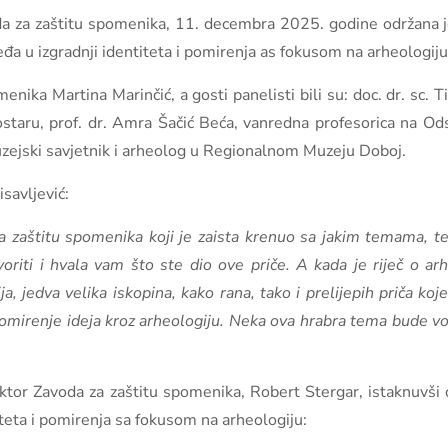
oda za zaštitu spomenika, 11. decembra 2025. godine održana j
eđa u izgradnji identiteta i pomirenja as fokusom na arheologiju
nika Martina Marinčić, a gosti panelisti bili su: doc. dr. sc. 
staru, prof. dr. Amra Šačić Beća, vanredna profesorica na Ods
muzejski savjetnik i arheolog u Regionalnom Muzeju Doboj.
savljević:
 za zaštitu spomenika koji je zaista krenuo sa jakim temama,
riti i hvala vam što ste dio ove priče. A kada je riječ o arhe
 jedva velika iskopina, kako rana, tako i prelijepih priča koj
 pomirenje ideja kroz arheologiju. Neka ova hrabra tema bude v
or Zavoda za zaštitu spomenika, Robert Stergar, istaknuvši da 
iteta i pomirenja sa fokusom na arheologiju: