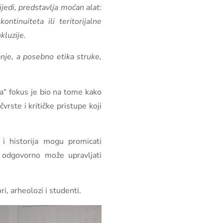
ijedi, predstavlja moćan alat:
ntinuiteta ili teritorijalne
kluzije.
vanje, a posebno etika struke,
ja“ fokus je bio na tome kako
vrste i kritičke pristupe koji
i historija mogu promicati
i odgovorno može upravljati
i, arheolozi i studenti.