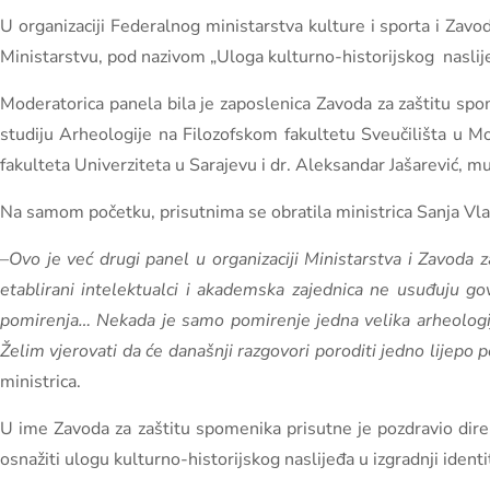
U organizaciji Federalnog ministarstva kulture i sporta i Zav
Ministarstvu, pod nazivom „Uloga kulturno-historijskog
naslij
Moderatorica panela bila je zaposlenica Zavoda za zaštitu spome
studiju Arheologije na Filozofskom fakultetu Sveučilišta u Mo
fakulteta Univerziteta u Sarajevu i dr. Aleksandar Jašarević, 
Na samom početku, prisutnima se obratila ministrica Sanja Vlai
–
Ovo je već drugi panel u organizaciji Ministarstva i Zavoda
etablirani intelektualci i akademska zajednica ne usuđuju govo
pomirenja… Nekada je samo pomirenje jedna velika arheologija,
Želim vjerovati da će današnji razgovori poroditi jedno lijepo
ministrica.
U ime Zavoda za zaštitu spomenika prisutne je pozdravio direkt
osnažiti ulogu kulturno-historijskog naslijeđa u izgradnji ident