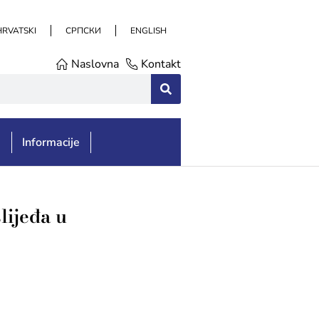
HRVATSKI
СРПСКИ
ENGLISH
Naslovna
Kontakt
e
Informacije
lijeđa u