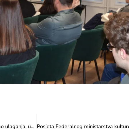
VIDEO Ministrica Sanja Vlaisavljević: Povećali smo ulaganja, unaprijedili infrastrukturu i podržali talentovane sportiste