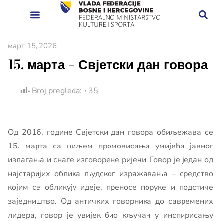
март 15, 2026
15. марта – Свјетски дан говора
Broj pregleda:
35
Од 2016. године Свјетски дан говора обиљежава се
15. марта са циљем промовисања умијећа јавног
излагања и снаге изговорене ријечи. Говор је један од
најстаријих облика људског изражавања – средство
којим се обликују идеје, преносе поруке и подстиче
заједништво. Од античких говорника до савремених
лидера, говор је увијек био кључан у инспирисању