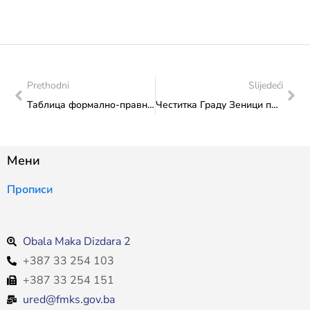
Prethodni
Slijedeći
Таблица формално-правно неисправних пријава за Јавни конкурс – средства остварена на основу накнада за приређивање игара на срећу – Култура
Честитка Граду Зеници поводом Дана Града
Мени
Прописи
Obala Maka Dizdara 2
+387 33 254 103
+387 33 254 151
ured@fmks.gov.ba