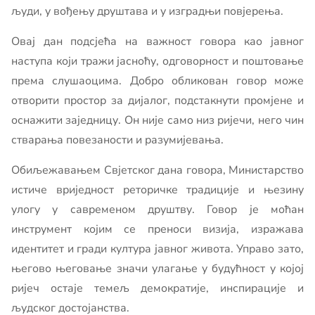
људи, у вођењу друштава и у изградњи повјерења.
Овај дан подсјећа на важност говора као јавног
наступа који тражи јасноћу, одговорност и поштовање
према слушаоцима. Добро обликован говор може
отворити простор за дијалог, подстакнути промјене и
оснажити заједницу. Он није само низ ријечи, него чин
стварања повезаности и разумијевања.
Обиљежавањем Свјетског дана говора, Министарство
истиче вриједност реторичке традиције и њезину
улогу у савременом друштву. Говор је моћан
инструмент којим се преноси визија, изражава
идентитет и гради култура јавног живота. Управо зато,
његово његовање значи улагање у будућност у којој
ријеч остаје темељ демократије, инспирације и
људског достојанства.