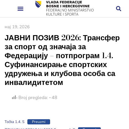
мај 19, 2026
ЈАВНИ ПОЗИВ 2026: Трансфер
за спорт од значаја за
Федерацију – потпрограм 1.4.
Суфинансирање спортских
удружења и клубова особа са
инвалидитетом
Broj pregleda:
48
Točka 1.4. S
Preuzmi