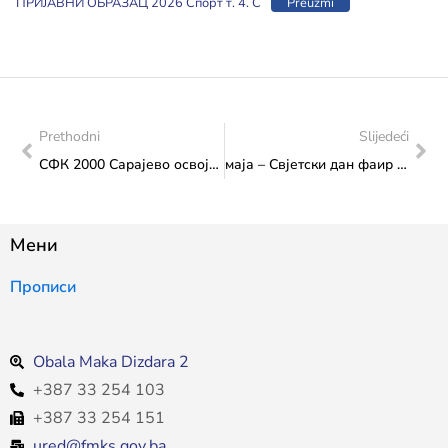
ПРИЈАВНИ ОБРАЗАЦ 2026 Спорт т. 4. С
Preuzmi
Prethodni
Slijedeći
СФК 2000 Сарајево освојио 24. узастопну титулу првакиња Босне и Херцеговине
маја – Свјетски дан фаир плаyа
Мени
Прописи
Obala Maka Dizdara 2
+387 33 254 103
+387 33 254 151
ured@fmks.gov.ba