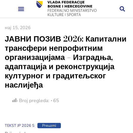
мај 15, 2026
ЈАВНИ ПОЗИВ 2026: Капитални
трансфери непрофитним
организацијама – Изградња,
адаптација и реконструкција
културног и градитељског
наслијеђа
Broj pregleda:
65
TEKST JP 2026 S
Preuzmi