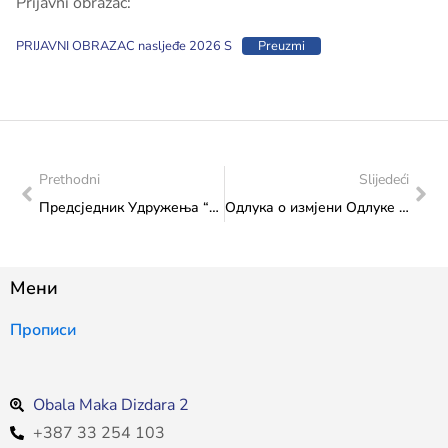
Prijavni obrazac:
PRIJAVNI OBRAZAC nasljeđe 2026 S
Preuzmi
Prethodni
Slijedeći
Предсједник Удружења “Дечки у плавом” у посјети Федералном министарству културе и спорта
Одлука о измјени Одлуке о усвајању програма утрошка средстава са критеријима расподјеле средстава програма „Заштита и промоција објеката културно-хисторијског наслијеђа и развој културног и умјетничког стваралаштва“ капиталног трансфера непрофитним организацијама-Изградња, адаптација и реконструкција културног и градитељског наслијеђа утврђеног Буџетом ФБиХ за 2026. годину Федералном министарству културе и спорта
Мени
Прописи
Obala Maka Dizdara 2
+387 33 254 103