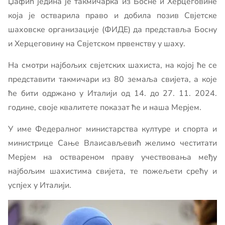
Џафић једина је такмичарка из Босне и Херцеговине
која је остварила право и добила позив Свјетске
шаховске организације (ФИДЕ) да представља Босну
и Херцеговину на Свјетском првенству у шаху.
На смотри најбољих свјетских шахиста, на којој ће се
представити такмичари из 80 земаља свијета, а које
ће бити одржано у Италији од 14. до 27. 11. 2024.
године, своје квалитете показат ће и наша Мерјем.
У име Федералног министарства културе и спорта и
министрице Сање Влаисављевић желимо честитати
Мерјем на оствареном праву учествовања међу
најбољим шахистима свијета, те пожељети срећу и
успјех у Италији.