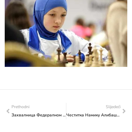
Prethodni
Slijedeći
Захвалница Федералном министарству културе и спорта за подршку и суфинансирање 54. Међународне ликовне колоније „Крушница“
Честитка Намику Алибашићу на врхунском успјеху оствареном на Европском „но ги“ првенству у Риму