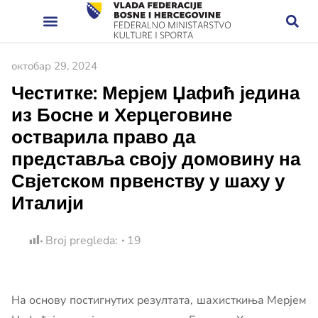
октобар 29, 2024
Честитке: Мерјем Џафић једина
из Босне и Херцеговине
остварила право да
представља своју домовину на
Свјетском првенству у шаху у
Италији
Broj pregleda:
19
На основу постигнутих резултата, шахисткиња Мерјем