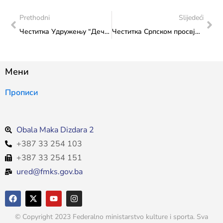
Prethodni
Slijedeći
Честитка Удружењу “Дечки у плавом” на организацији 7. Сарајево маратона
Честитка Српском просвјетном и културном друштву “Просвјета” поводом организације Васкршњег концерта
Мени
Прописи
Obala Maka Dizdara 2
+387 33 254 103
+387 33 254 151
ured@fmks.gov.ba
© Copyright 2023 Federalno ministarstvo kulture i sporta. Sva