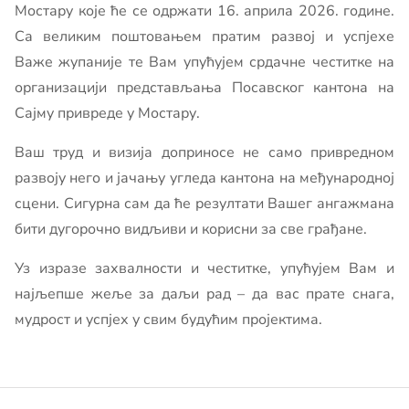
Мостару које ће се одржати 16. априла 2026. године.
Са великим поштовањем пратим развој и успјехе
Важе жупаније те Вам упућујем срдачне честитке на
организацији представљања Посавског кантона на
Сајму привреде у Мостару.
Ваш труд и визија доприносе не само привредном
развоју него и јачању угледа кантона на међународној
сцени. Сигурна сам да ће резултати Вашег ангажмана
бити дугорочно видљиви и корисни за све грађане.
Уз изразе захвалности и честитке, упућујем Вам и
најљепше жеље за даљи рад – да вас прате снага,
мудрост и успјех у свим будућим пројектима.