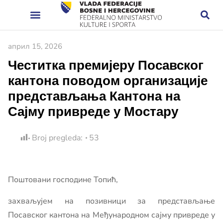
април 15, 2026
Честитка премијеру Посавског
кантона поводом организације
представљања Кантона на
Сајму привреде у Мостару
Broj pregleda:
53
Поштовани господине Топић,
захваљујем на позивници за представљање
Посавског кантона на Међународном сајму привреде у