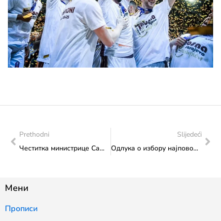
Prethodni
Slijedeći
Честитка министрице Сање Влаисављевић предсједнику Управног одбора Кошаркашког клуба „Босна“ Дубравку Барбарићу
Одлука о избору најповољнијег понуђача – набавка канцеларијског намјештаја
Мени
Прописи