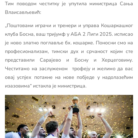
Тим поводом честитку је упутила министрица Сања
Влаисављевић:
„Поштовани играчи и тренери и управа Кошаркашког
клуба Босна, ваш тријумф у АБА 2 Лиги 2025. исписао
је ново златно поглавље бх. кошарке. Поносни смо на
професионализам, тимски дух и срчаност којим сте
представили Сарајево и Босну и Херцеговину.
Честитамо на заслуженом трофеју и желимо да вас
овај успјех потакне на нове побједе у надолазећим
изазовима“ истакла је министрица.