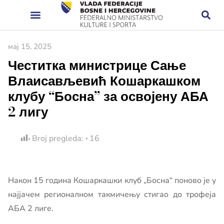
мај 15, 2025
Честитка министрице Сање
Влаисављевић Кошаркашком
клубу “Босна” за освојену АБА
2 лигу
Broj pregleda:
16
Након 15 година Кошаркашки клуб „Босна“ поново је у
најјачем регионалном такмичењу стигао до трофеја
АБА 2 лиге.