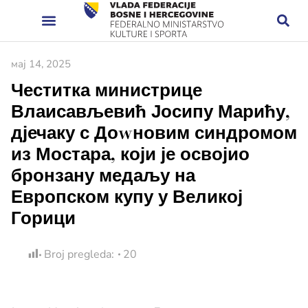
мај 14, 2025
Честитка министрице
Влаисављевић Јосипу Марићу,
дјечаку с Доwновим синдромом
из Мостара, који је освојио
бронзану медаљу на
Европском купу у Великој
Горици
Broj pregleda:
20