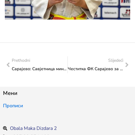
Prethodni
Slijedeći
Сарајево: Савјетница министрице, Емилија Павићевић присуствовала отварању 18. Мајских музичких свечаности
Честитка ФК Сарајево за освојени КУП Босне и Херцеговине
Мени
Прописи
Obala Maka Dizdara 2