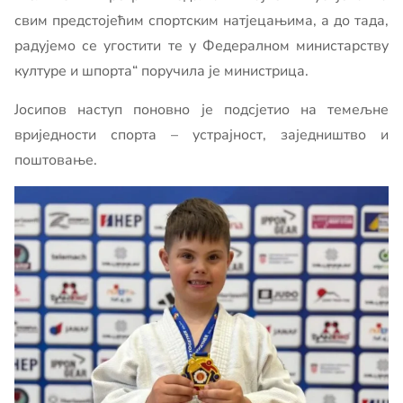
свим предстојећим спортским натјецањима, а до тада,
радујемо се угостити те у Федералном министарству
културе и шпорта“ поручила је министрица.
Јосипов наступ поновно је подсјетио на темељне
вриједности спорта – устрајност, заједништво и
поштовање.