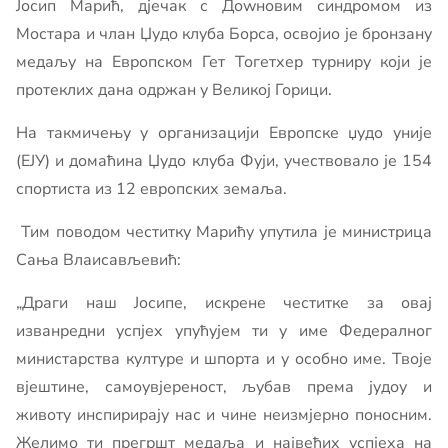
Јосип Марић, дјечак с Доwновим синдромом из
Мостара и члан Џудо клубa Борса, освојио је бронзану
медаљу на Европском Гет Тогетхер турниру који је
протеклих дана одржан у Великој Горици.
На такмичењу у организацији Европске џудо уније
(ЕЈУ) и домаћина Џудо клуба Фуји, учествовало је 154
спортиста из 12 европских земаља.
Тим поводом честитку Марићу упутила је министрица
Сања Влаисављевић:
„Драги наш Јосипе, искрене честитке за овај
изванредни успјех упућујем ти у име Федералног
министарства културе и шпорта и у особно име. Твоје
вјештине, самоувјереност, љубав према јудоу и
животу инспирирају нас и чине неизмјерно поносним.
Желимо ти прегршт медаља и највећих успјеха на