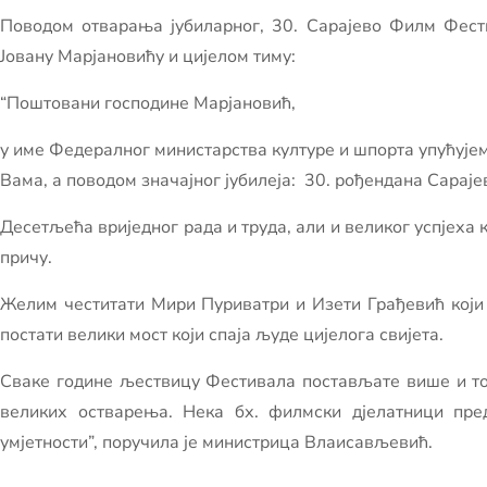
Поводом отварања јубиларног, 30. Сарајево Филм Фест
Јовану Марјановићу и цијелом тиму:
“Поштовани господине Марјановић,
у име Федералног министарства културе и шпорта упућујем
Вама, а поводом значајног јубилеја: 30. рођендана Сарај
Десетљећа вриједног рада и труда, али и великог успјеха 
причу.
Желим честитати Мири Пуриватри и Изети Грађевић који 
постати велики мост који спаја људе цијелога свијета.
Сваке године љествицу Фестивала постављате више и то
великих остварења. Нека бх. филмски дјелатници пре
умјетности”, поручила је министрица Влаисављевић.