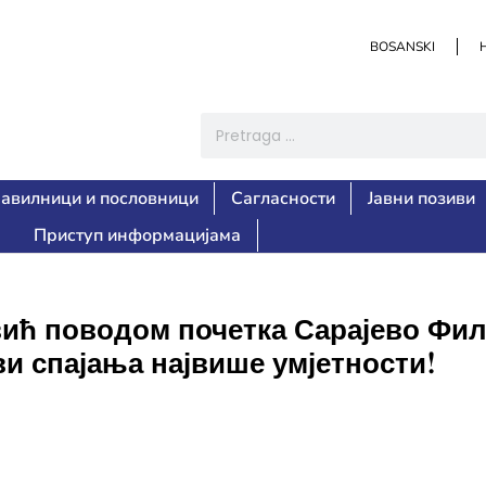
BOSANSKI
авилници и пословници
Сагласности
Јавни позиви
Приступ информацијама
ић поводом почетка Сарајево Фил
и спајања највише умјетности!