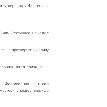
тку директору Фестивала,
 Филм Фестивала, на челу с
а може претворити у велику
јеровали да та прича може
њи Фестивал донесе много
мостови спајања највише