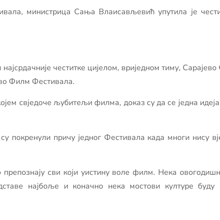
ивала, министрица Сања Влаисављевић упутила је чести
 најсрдачније честитке цијелом, вриједном тиму, Сарајево
ево Филм Фестивала.
којем свједоче љубитељи филма, доказ су да се једна идеј
су покренули причу једног Фестивала када многи нису в
 препознају сви који уистину воле филм. Нека овогодиш
дставе најбоље и коначно нека мостови културе буду 