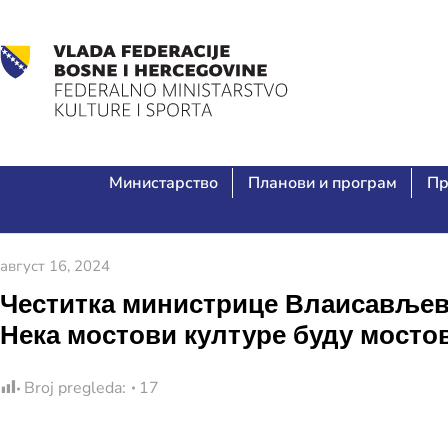
Министарство
Планови и програм
Пр
август 16, 2024
Честитка министрице Влаисављев
Нека мостови културе буду мостов
Broj pregleda:
17