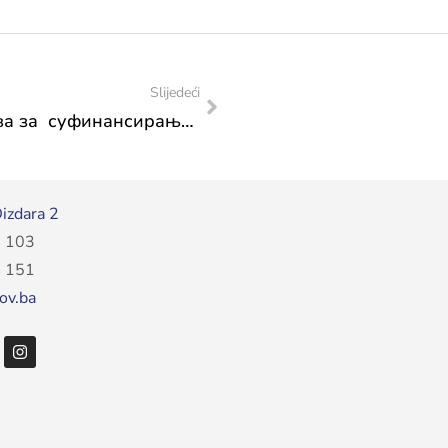
Slijedeći
ЈАВНИ ПОЗИВ за подношење пријава за суфинансирање изградње, адаптације и реконструкције спортске инфраструктуре од значаја за кантон, град и јединице локалне самоуправе у Федерацији Босне и Херцеговине
izdara 2
 103
 151
ov.ba