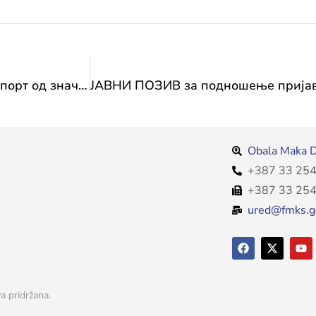
Резултати Јавног позива 2024: Трансфер за спорт од значаја за Федерацију
Obala Maka D
+387 33 254
+387 33 254
ured@fmks.g
a pridržana.