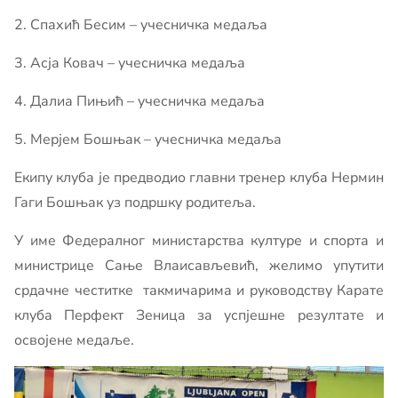
2. Спахић Бесим – учесничка медаља
3. Асја Ковач – учесничка медаља
4. Далиа Пињић – учесничка медаља
5. Мерјем Бошњак – учесничка медаља
Екипу клуба је предводио главни тренер клуба Нермин
Гаги Бошњак уз подршку родитеља.
У име Федералног министарства културе и спорта и
министрице Сање Влаисављевић, желимо упутити
срдачне честитке такмичарима и руководству Карате
клуба Перфект Зеница за успјешне резултате и
освојене медаље.