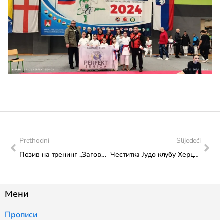
Prethodni
Slijedeći
Позив на тренинг „Заговарање младих за људска права и демократију“, од 26. до 31. јануара 2025. године у Стразбуру
Честитка Јудо клубу Херцег Мостар за остварене успјехе на Еуропском џудо купу за кадете и кадеткиње одржаном у Солуну, Грчка
Мени
Прописи