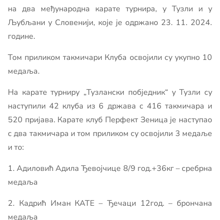
на два међународна карате турнира, у Тузли и у
Љубљани у Словенији, које је одржано 23. 11. 2024.
године.
Том приликом такмичари Клуба освојили су укупно 10
медаља.
На карате турниру „Тузлански побједник“ у Тузли су
наступили 42 клуба из 6 држава с 416 такмичара и
520 пријава. Карате клуб Перфект Зеница је наступао
с два такмичара и том приликом су освојили 3 медаље
и то:
1. Адиловић Адила Ђевојчице 8/9 год.+36кг – сребрна
медаља
2. Кадрић Иман КАТЕ – Ђечаци 12год. – брончана
медаља