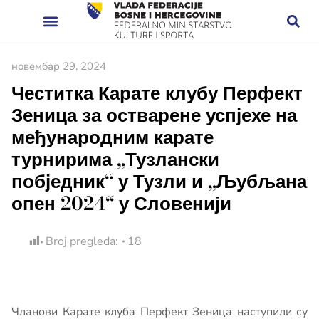
новембар 29, 2024
Честитка Карате клубу Перфект
Зеница за остварене успјехе на
међународним карате
турнирима „Тузлански
побједник“ у Тузли и „Љубљана
опен 2024“ у Словенији
Broj pregleda:
18
Чланови Карате клуба Перфект Зеница наступили су