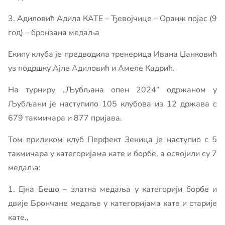
3. Адиловић Адила КАТЕ – Ђевојчице – Оранж појас (9
год) – бронзана медаља
Екипу клуба је предводила тренерица Ивана Џанковић
уз подршку Ајле Адиловић и Амеле Кадрић.
На турниру „Љубљана опен 2024“ одржаном у
Љубљани је наступило 105 клубова из 12 држава с
679 такмичара и 877 пријава.
Том приликом клуб Перфект Зеница је наступио с 5
такмичара у категоријама кате и борбе, а освојили су 7
медаља:
1. Ејна Бешо – златна медаља у категорији борбе и
двије Брончане медаље у категоријама кате и старије
кате.,