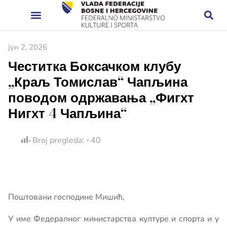
јун 2, 2026
Честитка Боксачком клубу
„Краљ Томислав“ Чапљина
поводом одржавања „Фигхт
Нигхт 4 Чапљина“
Broj pregleda:
40
Поштовани господине Мишић,
У име Федералног министарства културе и спорта и у