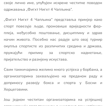
своје лично име, упућујем искрене честитке поводом
одржавања „Фигхт Нигхт 4 Чапљина“.
„Фигхт Нигхт 4 Чапљина“ представља примјер како
спорт повезује људе, промовише вриједности фер-
плеја, међусобно поштовање, дисциплину и здрав
начин живота. Посебно нас радује што овај турнир
окупља спортисте из различитих средина и држава,
пружајући прилику за спортско надметање,
пријатељство и размјену искустава.
Свим такмичарима желимо много успјеха у борбама, а
организаторима захваљујемо на преданом раду и
доприносу развоју бокса и спорта у Босни и
Херцеговини.
Још једном честитам организаторима на успјешној