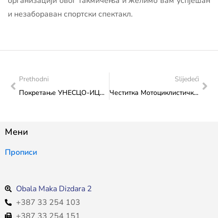
организацији овог такмичења и желимо вам успјешан
и незабораван спортски спектакл.
Prethodni
Slijedeći
Покретање УНЕСЦО-ИЦОМ глобалне анкете о коришћењу вјештачке интелигенције (АИ) у музејима
Честитка Мотоциклистичком савезу Босне и Херцеговине поводом одржавања Међународне мотоцросс утрке „Кремиџ ’26”
Мени
Прописи
Obala Maka Dizdara 2
+387 33 254 103
+387 33 254 151