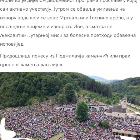
Молитва је дијелом дводневног програма прославе у којој
сви активно учествују. Јутром се обавља умивање на
извору воде који се зове Мртваљ или Госпино врело, а у
посљедње вријеме и извор св. Иве, а сматра се
љековитим. Јутарњој миси за болесне претходи обавезна
исповијед.
Придошлице понесу из Подмилачја каменчић или прах
црвеног камења као лијек.