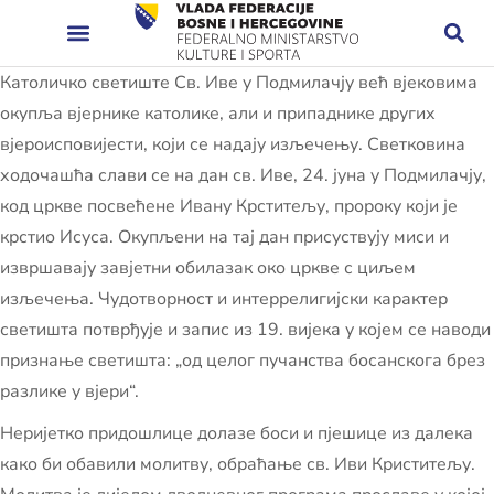
Католичко светиште Св. Иве у Подмилачју већ вјековима
окупља вјернике католике, али и припаднике других
вјероисповијести, који се надају изљечењу. Светковина
ходочашћа слави се на дан св. Иве, 24. јуна у Подмилачју,
код цркве посвећене Ивану Крститељу, пророку који је
крстио Исуса. Окупљени на тај дан присуствују миси и
извршавају завјетни обилазак око цркве с циљем
изљечења. Чудотворност и интеррелигијски карактер
светишта потврђује и запис из 19. вијека у којем се наводи
признање светишта: „од целог пучанства босанскога брез
разлике у вјери“.
Неријетко придошлице долазе боси и пјешице из далека
како би обавили молитву, обраћање св. Иви Криститељу.