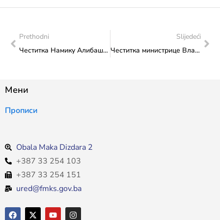
Prethodni
Slijedeći
Честитка Намику Алибашићу на врхунском успјеху оствареном на Европском „но ги“ првенству у Риму
Честитка министрице Влаисављевић Хрватском народном казалишту у Мостару
Мени
Прописи
Obala Maka Dizdara 2
+387 33 254 103
+387 33 254 151
ured@fmks.gov.ba