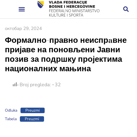
октобар 29, 2024
Формално-правно неиспрaвне
пријаве на поновљени Јавни
позив за подршку пројектима
националних мањина
Broj pregleda:
32
Odluka
Preuzmi
Tabela
Preuzmi