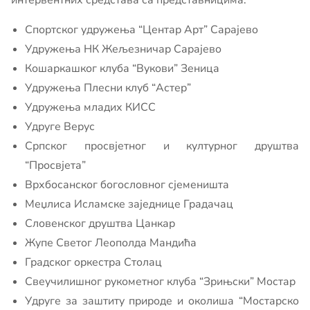
интервентних средстава са представницима:
Спортског удружења “Центар Арт” Сарајево
Удружења НК Жељезничар Сарајево
Кошаркашког клуба “Вукови” Зеница
Удружења Плесни клуб “Астер”
Удружења младих КИСС
Удруге Верус
Српског просвјетног и културног друштва
“Просвјета”
Врхбосанског богословног сјеменишта
Меџлиса Исламске заједнице Градачац
Словенског друштва Цанкар
Жупе Светог Леополда Мандића
Градског оркестра Столац
Свеучилишног рукометног клуба “Зрињски” Мостар
Удруге за заштиту природе и околиша “Мостарско