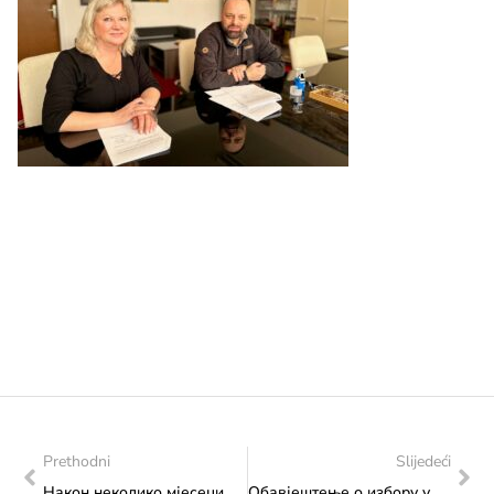
Prethodni
Slijedeći
Након неколико мјесеци коначно усвојена одлука Федералног министарства културе и спорта о представнику Босне и Херцеговине на Венецијанском бијеналу 2024.
Обавјештење о избору у поступку јавне набавке реконструкција и инвестицијско одржавање зграде