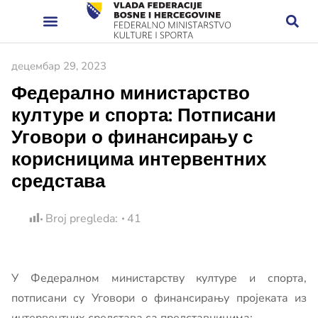
децембар 29, 2023
Федерално министарство
културе и спорта: Потписани
Уговори о финансирању с
корисницима интервентних
средстава
Broj pregleda:
41
У Федералном министарству културе и спорта,
потписани су Уговори о финансирању пројеката из