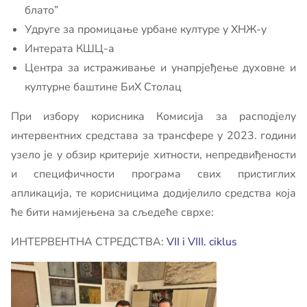
блато”
Удруге за промицање урбане културе у ХНЖ-у
Интерата КШЦ-а
Центра за истраживање и унапрјеђење духовне и
културне баштине БиХ Столац
При избору корисника Комисија за расподјелу
интервентних средстава за трансфере у 2023. години
узело је у обзир критерије хитности, непредвиђености
и специфичности програма свих пристиглих
апликација, те корисницима додијелило средства која
ће бити намијењена за сљедеће сврхе:
ИНТЕРВЕНТНА СТРЕДСТВА:
VII i VIII. ciklus