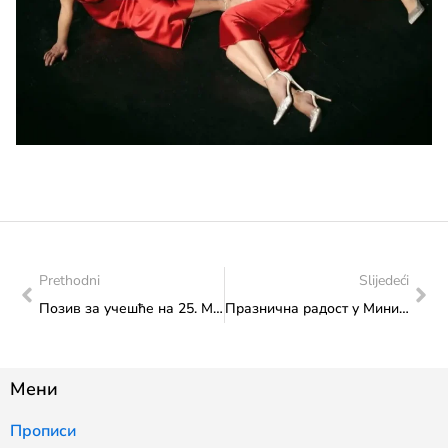
Prethodni
Slijedeći
Позив за учешће на 25. Међународном фестивалу позоришта у Адани и 13. Међународном позоришном фестивалу балканских земаља у Бурси
Празнична радост у Министарству
Мени
Прописи