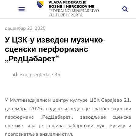
децембар 23, 2025
У ЦЗК-у изведен музичко-
сценски перформанс
„РедЦабарет“
Broj pregleda:
36
У Мултимедијалном центру културе ЦЗК Сарајево 21.
децембра 2025. године изведен је глазбен-сценски
перформанс „РедЦабарет“, заводљиве сценске
поетике која је спојила кабаретски дух, музику и
препознатљив визуелни стил.