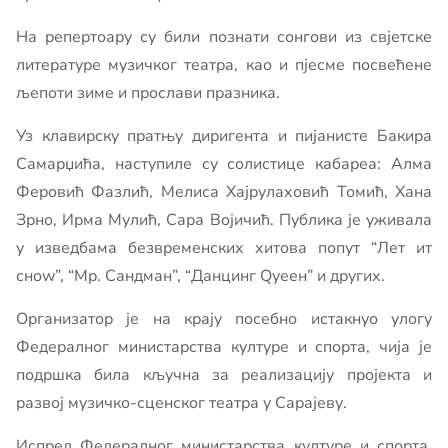
На репертоару су били познати сонгови из свјетске
литературе музичког театра, као и пјесме посвећене
љепоти зиме и прослави празника.
Уз клавирску пратњу диригента и пијанисте Бакира
Самарџића, наступиле су солистице кабареа: Алма
Феровић Фазлић, Мелиса Хајрулаховић Томић, Хана
Зрно, Ирма Мулић, Сара Војичић. Публика је уживала
у изведбама безвременских хитова попут “Лет ит
сноw”, “Мр. Сандман”, “Данцинг Qуеен” и других.
Организатор је на крају посебно истакнуо улогу
Федералног министарства културе и спорта, чија је
подршка била кључна за реализацију пројекта и
развој музичко-сценског театра у Сарајеву.
Испред Федералног министарства културе и спорта,