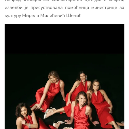
изведби је присуствовала помоћница министрице за
културу Мирела Милићевић Шечић.