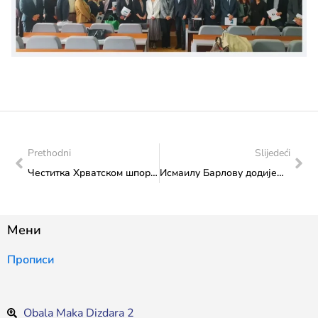
Prethodni
Slijedeći
Честитка Хрватском шпортском клубу „Зрињски“ за освојену Премијер лигу Босне и Херцеговине
Исмаилу Барлову додијељен Вечерњаков печат у категорији Спорт
Мени
Прописи
Obala Maka Dizdara 2