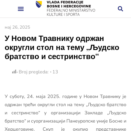
мај 26, 2025
У Новом Травнику одржан
округли стол на тему „Људско
братство и сестринство“
Broj pregleda:
13
У суботу, 24. маја 2025. године у Новом Травнику је
одржан трећи округли стол на тему „Људско братство
и сестринство“ у организацији Закладе „Људско
братство“ и суорганизацији Панеуропске уније Босне и
Херцеговине. Скуп је окупио представнике