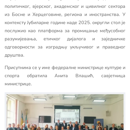
политичког, вјерског, академског и цивилног сектора
из Босне и Херцеговине, региона и иностранства. У
контексту Јубиларне године наде 2025. округли стол је
послужио као платформа за промицање међусобног
разумијевања, етичког дијалога и заједничке
одговорности за изградњу укључивог и праведног
друштва.
Присутнима се у име федералне министрице културе и
спорта обратила Анита Влашић, савјетница
министрице.