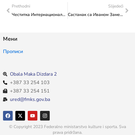
Prethodni
Slijedeći
Честитка Интернационалном театарском фестивалу „МЕСС“ поводом отварања програма “Модул меморије 2026”
Састанак са Иваном Заметица, руководитељицом библиотеке Гоетхе-института Босне и Херцеговине
Мени
Прописи
Obala Maka Dizdara 2
+387 33 254 103
+387 33 254 151
ured@fmks.gov.ba
© Copyright 2023 Federalno ministarstvo kulture i sporta. Sva
prava pridržana.