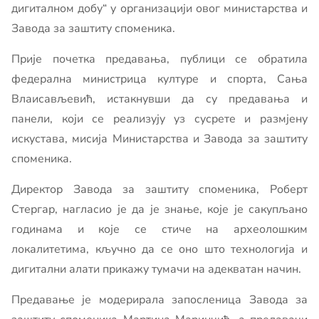
дигиталном добу“ у организацији овог министарства и
Завода за заштиту споменика.
Прије почетка предавања, публици се обратила
федерална министрица културе и спорта, Сања
Влаисављевић, истакнувши да су предавања и
панели, који се реализују уз сусрете и размјену
искустава, мисија Министарства и Завода за заштиту
споменика.
Директор Завода за заштиту споменика, Роберт
Стергар, нагласио је да је знање, које је сакупљано
годинама и које се стиче на археолошким
локалитетима, кључно да се оно што технологија и
дигитални алати прикажу тумачи на адекватан начин.
Предавање је модерирала запосленица Завода за