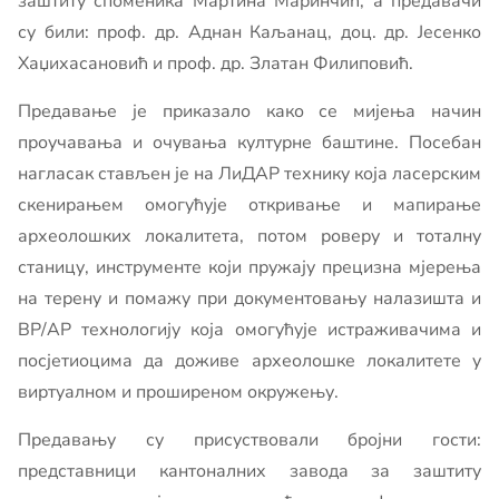
заштиту споменика Мартина Маринчић, а предавачи
су били: проф. др. Аднан Каљанац, доц. др. Јесенко
Хаџихасановић и проф. др. Златан Филиповић.
Предавање је приказало како се мијења начин
проучавања и очувања културне баштине. Посебан
нагласак стављен је на ЛиДАР технику која ласерским
скенирањем омогућује откривање и мапирање
археолошких локалитета, потом роверу и тоталну
станицу, инструменте који пружају прецизна мјерења
на терену и помажу при документовању налазишта и
ВР/АР технологију која омогућује истраживачима и
посјетиоцима да доживе археолошке локалитете у
виртуалном и проширеном окружењу.
Предавању су присуствовали бројни гости:
представници кантоналних завода за заштиту