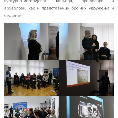
културно-историјског насљеђа, професори и
археолози, као и представници бројних удружења и
студенти.