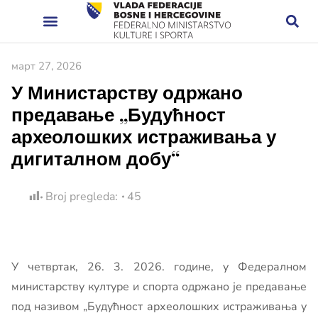
март 27, 2026
У Министарству одржано
предавање „Будућност
археолошких истраживања у
дигиталном добу“
Broj pregleda:
45
У четвртак, 26. 3. 2026. године, у Федералном
министарству културе и спорта одржано је предавање
под називом „Будућност археолошких истраживања у