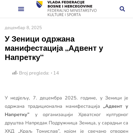
децембар 8, 2025
У Зеници одржана
манифестација „Адвент у
Напретку“
Broj pregleda:
14
У недјељу, 7. децембра 2025. године, у Зеници је
одржана традиционална манифестација
„Адвент у
Напретку”
у организацији Хрватског културног
друштва Напредак Подружница Зеница, у сарадњи са
ХКД „Краљ Томислав”, којом је свечано отворен