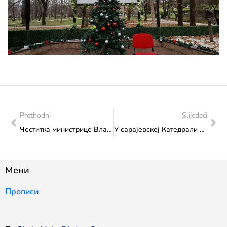
Prethodni
Slijedeći
Честитка министрице Влаисављевић Федералном министарству науке и образовања
У сарајевској Катедрали одржан свечани Божићни концерт
Мени
Прописи