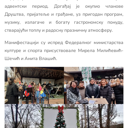
адвентски период. Догађај је окупио чланове
Друштва, пријатеље и грађане, уз пригодан програм,
музику, излагаче и богату гастрономску понуду,
стварајући топлу и радосну празничну атмосферу.
Манифестацији су испред Федералног министарства
културе и спорта присуствовале Мирела Милићевић-
Шечић и Анита Влашић.