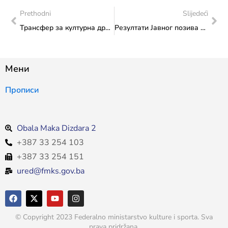
Prethodni
Slijedeći
Трансфер за културна друштва и друге институције: У Министарству уприличено потписивање уговора о додјели финансијских средстава с представницима четири национална друштва
Резултати Јавног позива 2024: Трансфер за младе
Мени
Прописи
Obala Maka Dizdara 2
+387 33 254 103
+387 33 254 151
ured@fmks.gov.ba
© Copyright 2023 Federalno ministarstvo kulture i sporta. Sva
prava pridržana.