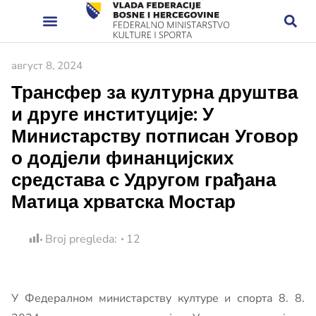
август 8, 2024
Трансфер за културна друштва
и друге институције: У
Министарству потписан Уговор
о додјели финанцијских
средстава с Удругом грађана
Матица хрватска Мостар
Broj pregleda:
12
У Федералном министарству културе и спорта 8. 8.