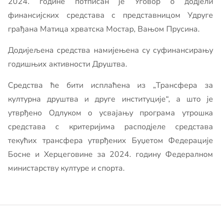
2024. године потписан је Уговор о додјели
финансијских средстава с представницом Удруге
грађана Матица хрватска Мостар, Вањом Прусина.
Додијељена средства намијењена су суфинансирању
годишњих активности Друштва.
Средства ће бити исплаћена из „Трансфера за
културна друштва и друге институције“, а што је
утврђено Одлуком о усвајању програма утрошка
средстава с критеријима расподјеле средстава
текућих трансфера утврђених Буџетом Федерације
Босне и Херцеговине за 2024. годину Федералном
министарству културе и спорта.