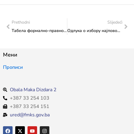
Prethodni
Slijedeći
Табела формално-правно неисправних пријава за Јавни конкурс 2025. – Трансфер за спорт од значаја за Федерацију БиХ
Одлука о избору најповољнијег понуђача за набавку компјутерске опреме
Мени
Прописи
Obala Maka Dizdara 2
+387 33 254 103
+387 33 254 151
ured@fmks.gov.ba