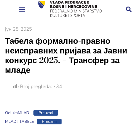
јун 25, 2025
Табела формално-правно
неисправних пријава за Јавни
конкурс 2025. – Трансфер за
младе
Broj pregleda:
34
OdlukaMLADI
Preuzmi
MLADI, TABELE
Preuzmi