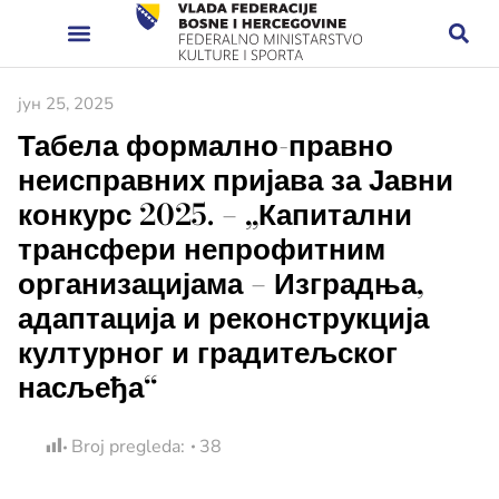
јун 25, 2025
Табела формално-правно
неисправних пријава за Јавни
конкурс 2025. – „Капитални
трансфери непрофитним
организацијама – Изградња,
адаптација и реконструкција
културног и градитељског
насљеђа“
Broj pregleda:
38