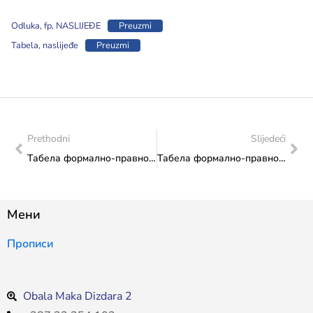
Odluka, fp, NASLIJEĐE
Preuzmi
Tabela, naslijeđe
Preuzmi
Prethodni
Slijedeći
Табела формално-правно неисправних пријава за Јавни конкурс 2025. – Трансфер за институције науке и културе од значаја за Босну и Херцеговину
Табела формално-правно неисправних пријава за Јавни конкурс 2025. – Трансфер за спорт од значаја за Федерацију БиХ
Мени
Прописи
Obala Maka Dizdara 2