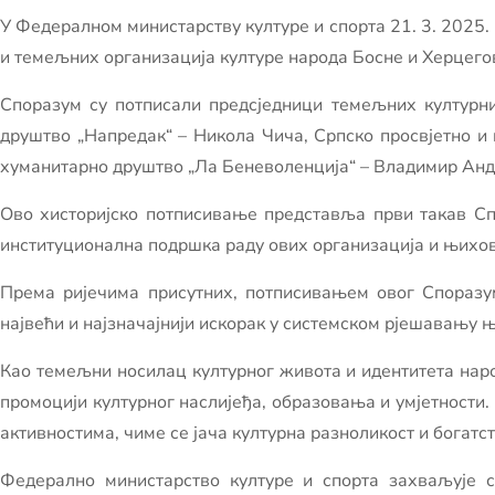
У Федералном министарству културе и спорта 21. 3. 2025
и темељних организација културе народа Босне и Херцего
Споразум су потписали предсједници темељних културни
друштво „Напредак“ – Никола Чича, Српско просвјетно и 
хуманитарно друштво „Ла Беневоленција“ – Владимир Анд
Ово хисторијско потписивање представља први такав Сп
институционална подршка раду ових организација и њихо
Према ријечима присутних, потписивањем овог Споразу
највећи и најзначајнији искорак у системском рјешавању 
Као темељни носилац културног живота и идентитета народ
промоцији културног наслијеђа, образовања и умјетности
активностима, чиме се јача културна разноликост и богатс
Федерално министарство културе и спорта захваљује с