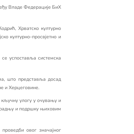
змеђу Владе Федерације БиХ
одрић, Хрватско културно
ско културно-просвјетно и
 се успоставља системска
ма, што представља досад
не и Херцеговине.
у кључну улогу у очувању и
сарадњу и подршку њиховим
 проведби овог значајног