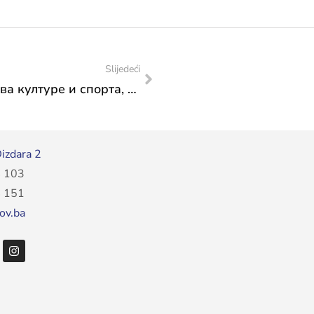
Slijedeći
Упосленице Федералног министарства културе и спорта, Мартина Остојић и Емилија Павићевић присуствовале редовној конференцији Удружења босанскохерцеговачких Хрвата “Прстен”
izdara 2
 103
 151
ov.ba