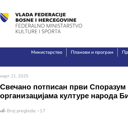
Министарство
Планови и програм
Пр
март 21, 2025
Свечано потписан први Споразум
организацијама културе народа Б
Broj pregleda:
17