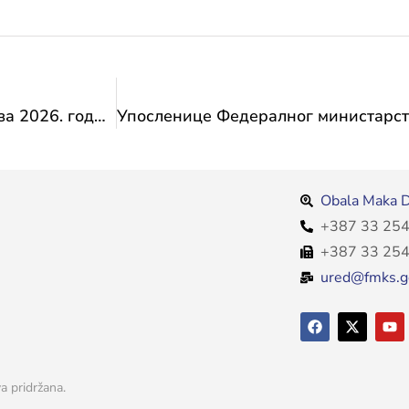
Награда Града Инсбруцка Цар Маxимилиан за 2026. годину
Obala Maka D
+387 33 254
+387 33 254
ured@fmks.g
a pridržana.