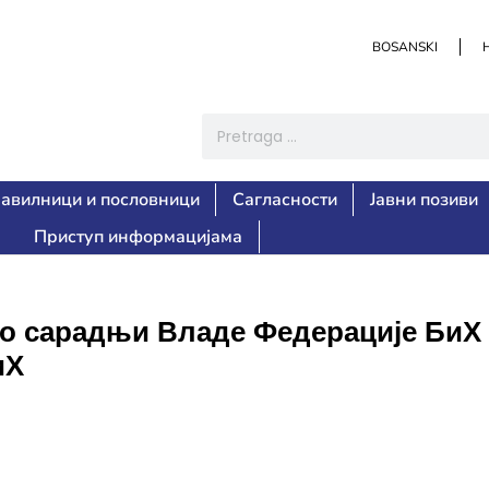
BOSANSKI
авилници и пословници
Сагласности
Јавни позиви
Приступ информацијама
 о сарадњи Владе Федерације БиХ
иХ