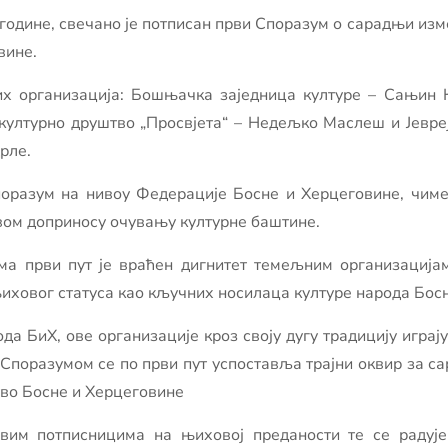
. године, свечано је потписан први Споразум о сарадњи и
вине.
х организација: Бошњачка заједница културе – Сањин К
културно друштво „Просвјета“ – Недељко Маслеш и Јевреј
рле.
оразум на нивоу Федерације Босне и Херцеговине, чиме
вом доприносу очувању културне баштине.
ма први пут је враћен дигнитет темељним организација
њиховог статуса као кључних носилаца културе народа Бос
а БиХ, ове организације кроз своју дугу традицију играј
. Споразумом се по први пут успоставља трајни оквир за 
тво Босне и Херцеговине
вим потписницима на њиховој преданости те се радује