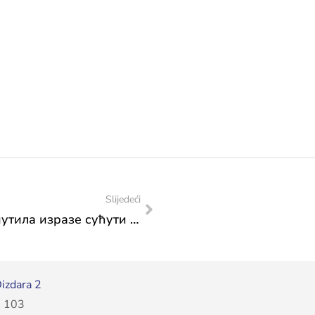
Slijedeći
Министрица Сања Влаисављевић упутила изразе сућути поводом трагедије у Београду
izdara 2
 103