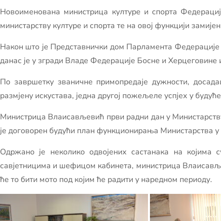
Новоименована министрица културе и спорта Федераци
министарству културе и спорта те на овој функцији замиј
Након што је Представнички дом Парламента Федерације 
данас је у згради Владе Федерације Босне и Херцеговине 
По завршетку званичне примопредаје дужности, досада
размјену искустава, једна другој пожељеле успјех у будуће
Министрица Влаисављевић први радни дан у Министарству
је договорен будући план функционирања Министарства у 
Одржано је неколико одвојених састанака на којима с
савјетницима и шефицом кабинета, министрица Влаисављеви
ће то бити мото под којим ће радити у наредном периоду.