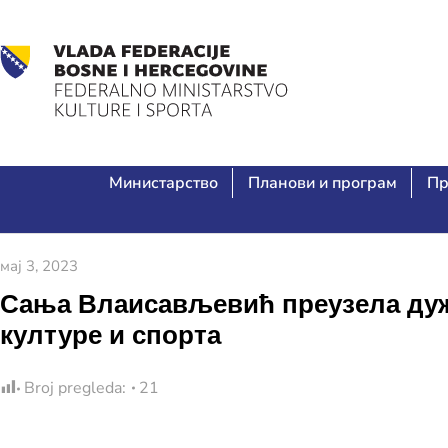
Министарство
Планови и програм
Пр
мај 3, 2023
Сања Влаисављевић преузела дуж
културе и спорта
Broj pregleda:
21