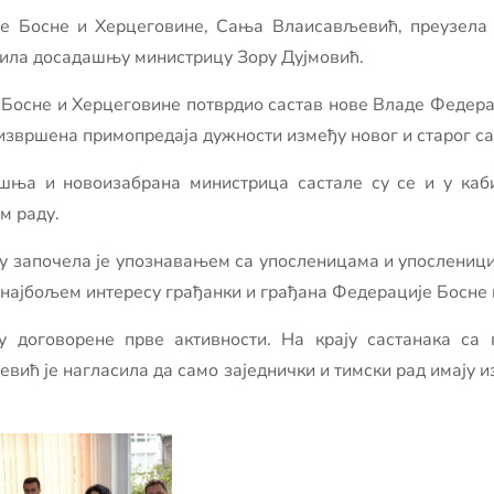
је Босне и Херцеговине, Сања Влаисављевић, преузела
енила досадашњу министрицу Зору Дујмовић.
Босне и Херцеговине потврдио састав нове Владе Федера
извршена примопредаја дужности између новог и старог са
шња и новоизабрана министрица састале су се и у каби
м раду.
 започела је упознавањем са упосленицама и упосленици
најбољем интересу грађанки и грађана Федерације Босне 
у договорене прве активности. На крају састанака са
ћ је нагласила да само заједнички и тимски рад имају из