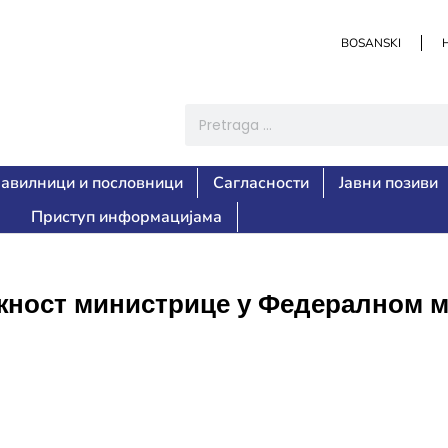
BOSANSKI
авилници и пословници
Сагласности
Јавни позиви
Приступ информацијама
ност министрице у Федералном м