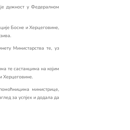
 је дужност у Федералном
ције Босне и Херцеговине,
зива.
нету Министарства те, уз
ма те састанцима на којим
и Херцеговине.
 помоћницима министрице,
глед за успјех и додала да