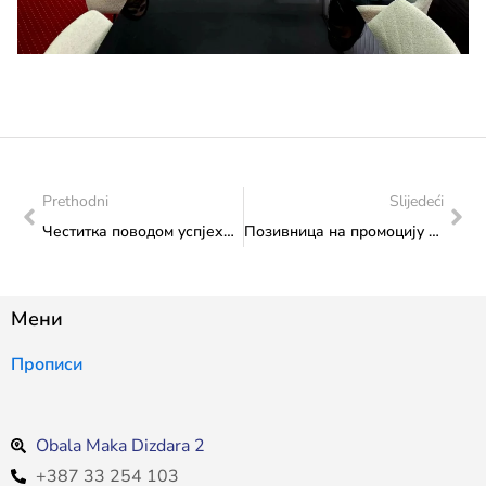
Prethodni
Slijedeći
Честитка поводом успјеха босанскохерцеговачке алпске скијашице Елведине Музеферије на Зимским олимпијским играма у Милану и Kортини
Позивница на промоцију годишњака „Наше старине XXВИ“
Мени
Прописи
Obala Maka Dizdara 2
+387 33 254 103