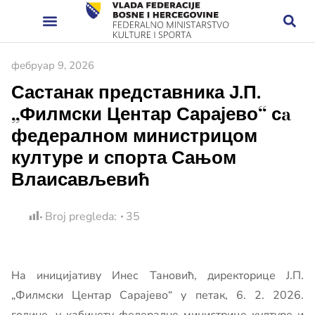
фебруар 9, 2026
Састанак представника Ј.П.
„Филмски Центар Сарајево“ сa
федералном министрицом
културе и спорта Сањом
Влаисављевић
Broj pregleda:
35
На иницијативу Инес Тановић, директорице Ј.П.
„Филмски Центар Сарајево“ у петак, 6. 2. 2026.