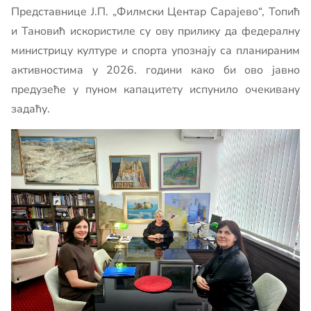
Представнице Ј.П. „Филмски Центар Сарајево“, Топић
и Тановић искористиле су ову прилику да федералну
министрицу културе и спорта упознају са планираним
активностима у 2026. години како би ово јавно
пpeдузеће у пуном капацитету испунило очекивану
задаћу.