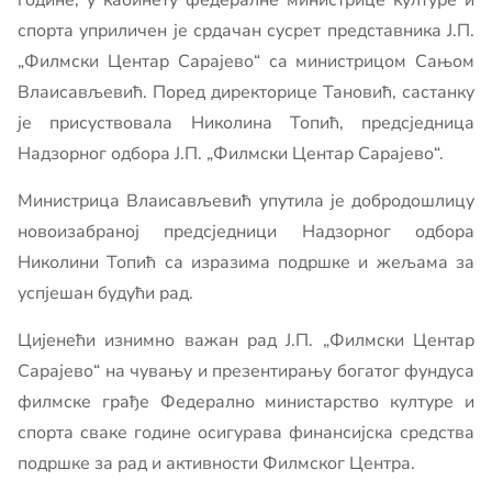
године, у кабинету федералне министрице културе и
спорта уприличен је срдачан сусрет представника Ј.П.
„Филмски Центар Сарајево“ сa министрицом Сањом
Влаисављевић. Поред директорице Тановић, састанку
је присуствовала Николина Топић, предсједница
Надзорног одбора Ј.П. „Филмски Центар Сарајево“.
Министрица Влаисављевић упутила je добродошлицу
новоизабраној предсједници Надзорног одбора
Николини Топић са изразима подршке и жељама за
успјешан будући рад.
Цијенећи изнимно важан рад Ј.П. „Филмски Центар
Сарајево“ на чувању и презентирању богатог фундуса
филмске грађе Федерално министарство културе и
спорта сваке године осигурава финансијска средства
подршке за рад и активности Филмског Центра.