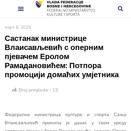
март 6, 2025
Састанак министрице
Влаисављевић с оперним
пјевачем Еролом
Рамадановићем: Потпора
промоцији домаћих умјетника
Broj pregleda:
15
Федерална министрица културе и спорта Сања
Влаисављевић примила је данас у свом уреду