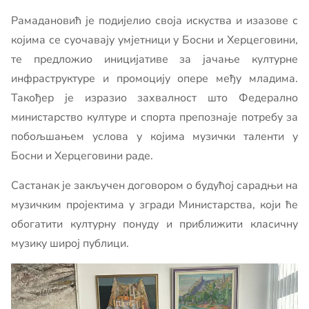
Рамадановић је подијелио своја искуства и изазове с
којима се суочавају умјетници у Босни и Херцеговини,
те предложио иницијативе за јачање културне
инфраструктуре и промоцију опере међу младима.
Такођер је изразио захвалност што Федерално
министарство културе и спорта препознаје потребу за
побољшањем услова у којима музички таленти у
Босни и Херцеговини раде.
Састанак је закључен договором о будућој сарадњи на
музичким пројектима у згради Министарства, који ће
обогатити културну понуду и приближити класичну
музику широј публици.