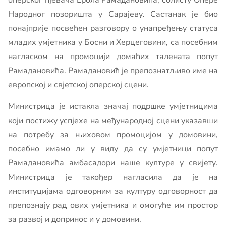
оперског пјевача Ерола Рамадановића, солисту Опере
Народног позоришта у Сарајеву. Састанак је био
понајприје посвећен разговору о унапређењу статуса
младих умјетника у Босни и Херцеговини, са посебним
нагласком на промоцији домаћих талената попут
Рамадановића. Рамадановић је препознатљиво име на
европској и свјетској оперској сцени.
Министрица је истакла значај подршке умјетницима
који постижу успјехе на међународној сцени указавши
на потребу за њиховом промоцијом у домовини,
посебно имамо ли у виду да су умјетници попут
Рамадановића амбасадори наше културе у свијету.
Министрица је такођер нагласила да је на
институцијама одговорним за културу одговорност да
препознају рад ових умјетника и омогуће им простор
за развој и допринос и у домовини.