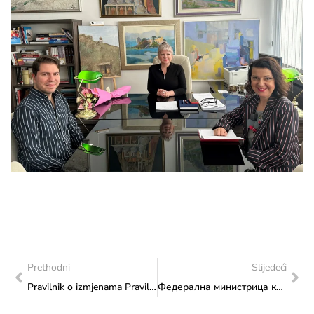
Prethodni
Slijedeći
Pravilnik o izmjenama Pravilnika o plaćama, naknadama i drugim materijalnim pravima zaposlenih u Federalnom ministarstvu kulture i sporta – Federalnog ministarstva kulture i športa
Федерална министрица културе и спорта Сања Влаисављевић на свечаном отворењу Свјетских зимских игара специјалне олимпијаде